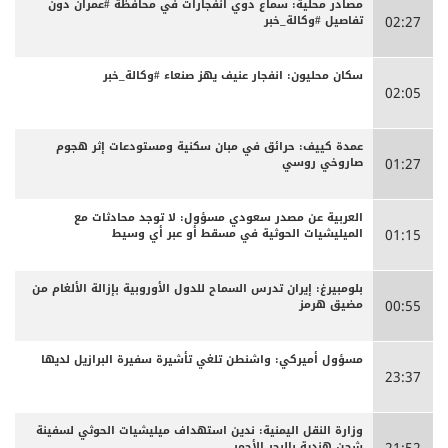
مصادر محلية: سماع دوي انفجارات في محافظة #عمران دون
تفاصيل #وكالة_خبر
02:27
سكان محليون: انفجار عنيف يهز صنعاء #وكالة_خبر
02:05
عمدة كييف: حرائق في مبان سكنية ومستودعات إثر هجوم
صاروخي روسي
01:27
العربية عن مصدر سعودي مسؤول: لا توجد محادثات مع
الميليشيات الحوثية في مسقط أو عبر أي وسيط
01:15
بلومبيرغ: إيران تدرس السماح للدول الأوروبية بإزالة الألغام من
مضيق هرمز
00:55
مسؤول أميركي: واشنطن تلغي تأشيرة سفيرة البرازيل لديها
23:37
وزارة النقل اليمنية: ندين استهداف ميليشيات الحوثي لسفينة
شحن هندية بالبحر الأحمر