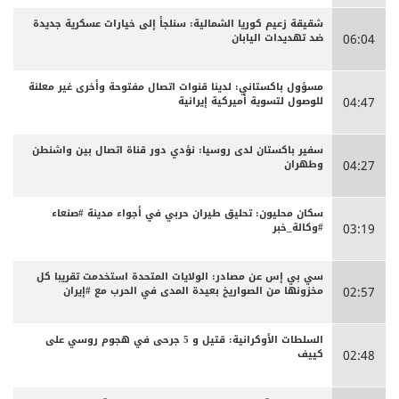
شقيقة زعيم كوريا الشمالية: سنلجأ إلى خيارات عسكرية جديدة
ضد تهديدات اليابان
06:04
مسؤول باكستاني: لدينا قنوات اتصال مفتوحة وأخرى غير معلنة
للوصول لتسوية أميركية إيرانية
04:47
سفير باكستان لدى روسيا: نؤدي دور قناة اتصال بين واشنطن
وطهران
04:27
سكان محليون: تحليق طيران حربي في أجواء مدينة #صنعاء
#وكالة_خبر
03:19
سي بي إس عن مصادر: الولايات المتحدة استخدمت تقريبا كل
مخزونها من الصواريخ بعيدة المدى في الحرب مع #إيران
02:57
السلطات الأوكرانية: قتيل و 5 جرحى في هجوم روسي على
كييف
02:48