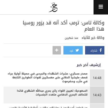
وكالة تاس: ترمب أكد أنه قد يزور روسيا
هذا العام
وكالة خبر للأنباء
منذ شهرين
شارك
غرد
إرشيف آخر خبر
مصدر عسكري: عشرات الشهداء والجرحى ‏في حصيلة أولية جراء
قصف مليشيا الحةثي على معسكرين لقوات الطوارئ التابعة
14:48
في مأرب وحضرموت
السعودية: تعيين اللواء ركن بحري عبدالله الشهري قائدا
للتحالف البحري الدفاعي متعدد الجنسيات
14:43
مسؤولون أميركيون لـ بوليتكو: مكاسب أوكرانيا الأخيرة بالحرب