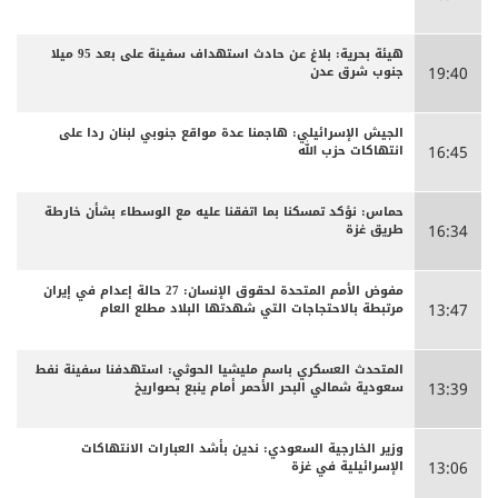
هيئة بحرية: بلاغ عن حادث استهداف سفينة على بعد 95 ميلا
جنوب شرق عدن
19:40
الجيش الإسرائيلي: هاجمنا عدة مواقع جنوبي لبنان ردا على
انتهاكات حزب الله
16:45
حماس: نؤكد تمسكنا بما اتفقنا عليه مع الوسطاء بشأن خارطة
طريق غزة
16:34
مفوض الأمم المتحدة لحقوق الإنسان: 27 حالة إعدام في إيران
مرتبطة بالاحتجاجات التي شهدتها البلاد مطلع العام
13:47
المتحدث العسكري باسم مليشيا الحوثي: استهدفنا سفينة نفط
سعودية شمالي البحر الأحمر أمام ينبع بصواريخ
13:39
وزير الخارجية السعودي: ندين بأشد العبارات الانتهاكات
الإسرائيلية في غزة
13:06