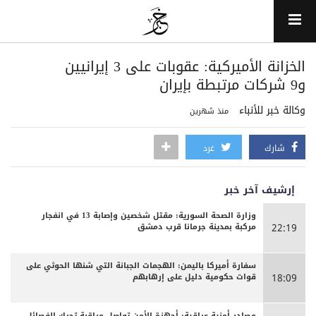
الخزانة الأميركية: عقوبات على 3 إيرانيين
و9 شركات مرتبطة بإيران
وكالة خبر للأنباء
منذ شهرين
شارك
غرد
إرشيف آخر خبر
وزارة الصحة السورية: مقتل شخصين وإصابة 13 في انفجار
مركبة بمدينة جرمانا قرب دمشق
22:19
سفارة أميركا باليمن: الهجمات الجبانة التي شنها الحوثي على
قوات حكومية دليل على إرهابهم
18:09
مصادر أمنية عراقية: أجهزة الأمن تواصل مراقبة تحرك الفصائل