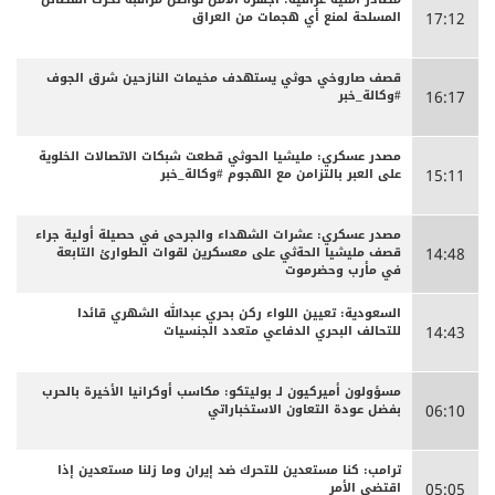
المسلحة لمنع أي هجمات من العراق
17:12
قصف صاروخي حوثي يستهدف مخيمات النازحين شرق الجوف
#وكالة_خبر
16:17
مصدر عسكري: مليشيا الحوثي قطعت شبكات الاتصالات الخلوية
على العبر بالتزامن مع الهجوم #وكالة_خبر
15:11
مصدر عسكري: عشرات الشهداء والجرحى ‏في حصيلة أولية جراء
قصف مليشيا الحةثي على معسكرين لقوات الطوارئ التابعة
14:48
في مأرب وحضرموت
السعودية: تعيين اللواء ركن بحري عبدالله الشهري قائدا
للتحالف البحري الدفاعي متعدد الجنسيات
14:43
مسؤولون أميركيون لـ بوليتكو: مكاسب أوكرانيا الأخيرة بالحرب
بفضل عودة التعاون الاستخباراتي
06:10
ترامب: كنا مستعدين للتحرك ضد إيران وما زلنا مستعدين إذا
اقتضى الأمر
05:05