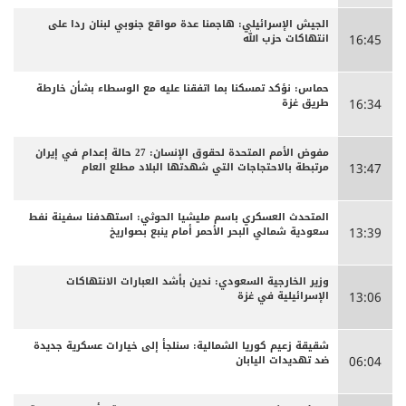
الجيش الإسرائيلي: هاجمنا عدة مواقع جنوبي لبنان ردا على
انتهاكات حزب الله
16:45
حماس: نؤكد تمسكنا بما اتفقنا عليه مع الوسطاء بشأن خارطة
طريق غزة
16:34
مفوض الأمم المتحدة لحقوق الإنسان: 27 حالة إعدام في إيران
مرتبطة بالاحتجاجات التي شهدتها البلاد مطلع العام
13:47
المتحدث العسكري باسم مليشيا الحوثي: استهدفنا سفينة نفط
سعودية شمالي البحر الأحمر أمام ينبع بصواريخ
13:39
وزير الخارجية السعودي: ندين بأشد العبارات الانتهاكات
الإسرائيلية في غزة
13:06
شقيقة زعيم كوريا الشمالية: سنلجأ إلى خيارات عسكرية جديدة
ضد تهديدات اليابان
06:04