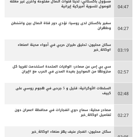
مسؤول باكستاني: لدينا قنوات اتصال مفتوحة وأخرى غير معلنة
للوصول لتسوية أميركية إيرانية
04:47
سفير باكستان لدى روسيا: نؤدي دور قناة اتصال بين واشنطن
وطهران
04:27
سكان محليون: تحليق طيران حربي في أجواء مدينة #صنعاء
#وكالة_خبر
03:19
سي بي إس عن مصادر: الولايات المتحدة استخدمت تقريبا كل
مخزونها من الصواريخ بعيدة المدى في الحرب مع #إيران
02:57
السلطات الأوكرانية: قتيل و 5 جرحى في هجوم روسي على
كييف
02:48
مصادر محلية: سماع دوي انفجارات في محافظة #عمران دون
تفاصيل #وكالة_خبر
02:27
سكان محليون: انفجار عنيف يهز صنعاء #وكالة_خبر