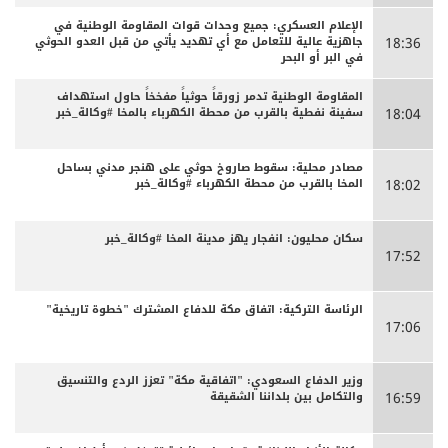
الإعلام العسكري: جميع وحدات قوات المقاومة الوطنية في
جاهزية عالية للتعامل مع أي تهديد يأتي من قبل العدو الحوثي
18:36
في البر أو البحر
المقاومة الوطنية تدمر زورقاً حوثياً مفخخاً حاول استهداف
سفينة نفطية بالقرب من محطة الكهرباء بالمخا #وكالة_خبر
18:04
مصادر محلية: سقوط صاروخ حوثي على هنجر مدني بساحل
المخا بالقرب من محطة الكهرباء #وكالة_خبر
18:02
سكان محليون: انفجار يهز مدينة المخا #وكالة_خبر
17:52
الرئاسة التركية: اتفاق مكة للدفاع المشترك "خطوة تاريخية"
17:06
وزير الدفاع السعودي: "اتفاقية مكة" تعزز الردع والتنسيق
والتكامل بين بلداننا الشقيقة
16:59