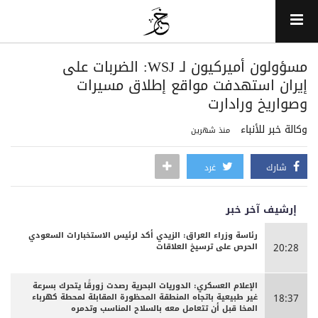
مسؤولون أميركيون لـ WSJ: الضربات على
إيران استهدفت مواقع إطلاق مسيرات
وصواريخ ورادارت
وكالة خبر للأنباء
منذ شهرين
شارك
غرد
إرشيف آخر خبر
رئاسة وزراء العراق: الزيدي أكد لرئيس الاستخبارات السعودي
الحرص على ترسيخ العلاقات
20:28
الإعلام العسكري: الدوريات البحرية رصدت زورقًا يتحرك بسرعة
غير طبيعية باتجاه المنطقة المحظورة المقابلة لمحطة كهرباء
18:37
المخا قبل أن تتعامل معه بالسلاح المناسب وتدمره