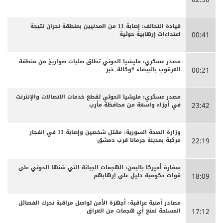
قيادة التحالف: إصابة 11 من المدنيين بمنطقة نجران نتيجة
اعتداءات إرهابية حوثية
00:41
مصدر عسكري: مليشيا الحوثي تطلق صليات صواريخ من منطقة
العرقوب بالبيضاء #وكالة_خبر
00:21
مصدر عسكري: مليشيا الحوثي تقطع خدمات الاتصالات والإنترنت
في أجزاء واسعة من محافظة مأرب
23:42
وزارة الصحة السورية: مقتل شخصين وإصابة 13 في انفجار
مركبة بمدينة جرمانا قرب دمشق
22:19
سفارة أميركا باليمن: الهجمات الجبانة التي شنها الحوثي على
قوات حكومية دليل على إرهابهم
18:09
مصادر أمنية عراقية: أجهزة الأمن تواصل مراقبة تحرك الفصائل
المسلحة لمنع أي هجمات من العراق
17:12