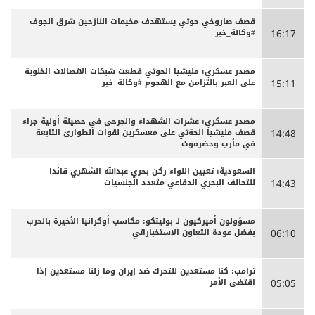
قصف صاروخي حوثي يستهدف مخيمات النازحين شرق الجوف
#وكالة_خبر
16:17
مصدر عسكري: مليشيا الحوثي قطعت شبكات الاتصالات الخلوية
على العبر بالتزامن مع الهجوم #وكالة_خبر
15:11
مصدر عسكري: عشرات الشهداء والجرحى ‏في حصيلة أولية جراء
قصف مليشيا الحةثي على معسكرين لقوات الطوارئ التابعة
14:48
في مأرب وحضرموت
السعودية: تعيين اللواء ركن بحري عبدالله الشهري قائدا
للتحالف البحري الدفاعي متعدد الجنسيات
14:43
مسؤولون أميركيون لـ بوليتكو: مكاسب أوكرانيا الأخيرة بالحرب
بفضل عودة التعاون الاستخباراتي
06:10
ترامب: كنا مستعدين للتحرك ضد إيران وما زلنا مستعدين إذا
اقتضى الأمر
05:05