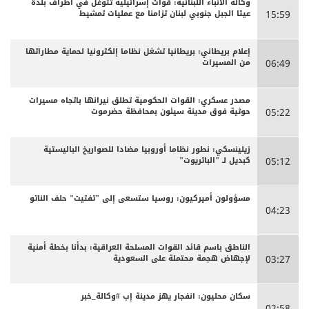
وكالة الأنباء اللبنانية: قوات إسرائيلية تتوغل في أطراف بلدة
عيتا الجبل جنوبي لبنان تزامنا مع عمليات تمشيط
15:59
إعلام بريطاني: بريطانيا تشغل نظاما إلكترونيا لحماية مطاراتها
من المسيرات
06:49
مصدر عسكري: القوات الحكومية تطلق نيرانها باتجاه مسيرات
حوثية فوق مدينة سيئون بمحافظة حضرموت
05:22
زيلينسكي: نطور نظاما أوروبيا مضادا للصواريخ الباليستية
كبديل لـ "الباتريوت"
05:12
مسؤولون أميركيون: روسيا ستسعى إلى "تفتيت" حلف الناتو
04:23
الناطق باسم قائد القوات المسلحة العراقية: بدأنا بخطة أمنية
لإجهاض هجمة محتملة على السعودية
03:27
سكان محليون: انفجار يهز مدينة إب #وكالة_خبر
02:58