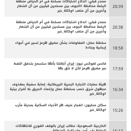
مصدر قبلي: اندلاع اشتباكات مسلحة في أم الحياض منطقة
اليتمة محافظة #الجوف بين مسلحين قبليين من آل الشعار
20:39
وآخرين من آل متعب #وكالة_خبر
مصدر قبلي: اندلاع اشتباكات مسلحة في أم الحياض منطقة
اليتمة محافظة الجوف بين مسلحين قبليين من آل الشعار
20:38
وأخرين من آل متعب #وكالة_خبر
سلطنة عمان: المفاوضات بشأن مضيق هرمز تسير في أجواء
إيجابية وبناءة
18:58
فانس لفوكس نيوز: إيران أبلغتنا بأنها ستسمح بتدفق النفط
عبر مضيق هرمز لكن لا نثق بها
17:59
هيئة عمليات التجارة البحرية البريطانية: إصابة سفينة بمقذوف
مجهول شرق خصب بسلطنة عمان وإخماد الحريق بلا أضرار بيئية
16:34
#وكالة_خبر
سكان محليون: انفجار عنيف هز الأحياء السكنية بمدينة مأرب
#وكالة_خبر
15:26
الخارجية السعودية: نطالب إيران بالوقف الفوري للانتهاكات
للحفاظ على أمن واستقرار المنطقة