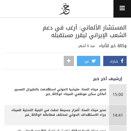
المستشار الألماني: أرغب في دعم
الشعب الإيراني ليقرر مستقبله
وكالة خبر للأنباء
منذ 5 أشهر
شارك
غرد
إرشيف آخر خبر
مدير ميناء المخا: مليشيا الحوثي استهدفت بالطيران المسير
أماكن سكن موظفي الميناء #وكالة_خبر
15:00
مدير ميناء المخا: أضرار جسيمة لحقت في البنية التحتية للميناء
جراء الاستهداف الحوثي لمختلف قطاعاته #وكالة_خبر
14:41
مدير ميناء المخا لوكالة "خبر": استمرار الهجوم الحوثي على