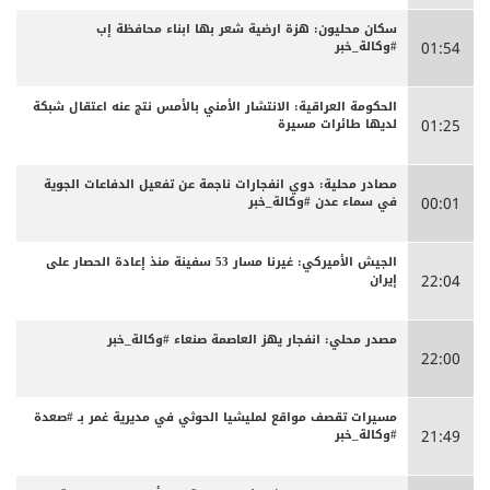
سكان محليون: هزة ارضية شعر بها ابناء محافظة إب
#وكالة_خبر
01:54
الحكومة العراقية: الانتشار الأمني بالأمس نتج عنه اعتقال شبكة
لديها طائرات مسيرة
01:25
مصادر محلية: دوي انفجارات ناجمة عن تفعيل الدفاعات الجوية
في سماء عدن #وكالة_خبر
00:01
الجيش الأميركي: غيرنا مسار 53 سفينة منذ إعادة الحصار على
إيران
22:04
مصدر محلي: انفجار يهز العاصمة صنعاء #وكالة_خبر
22:00
مسيرات تقصف مواقع لمليشيا الحوثي في مديرية غمر بـ #صعدة
#وكالة_خبر
21:49