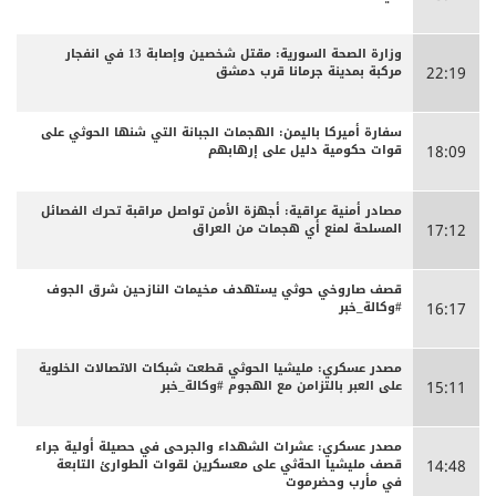
وزارة الصحة السورية: مقتل شخصين وإصابة 13 في انفجار
مركبة بمدينة جرمانا قرب دمشق
22:19
سفارة أميركا باليمن: الهجمات الجبانة التي شنها الحوثي على
قوات حكومية دليل على إرهابهم
18:09
مصادر أمنية عراقية: أجهزة الأمن تواصل مراقبة تحرك الفصائل
المسلحة لمنع أي هجمات من العراق
17:12
قصف صاروخي حوثي يستهدف مخيمات النازحين شرق الجوف
#وكالة_خبر
16:17
مصدر عسكري: مليشيا الحوثي قطعت شبكات الاتصالات الخلوية
على العبر بالتزامن مع الهجوم #وكالة_خبر
15:11
مصدر عسكري: عشرات الشهداء والجرحى ‏في حصيلة أولية جراء
قصف مليشيا الحةثي على معسكرين لقوات الطوارئ التابعة
14:48
في مأرب وحضرموت