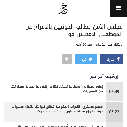
‏مجلس الأمن يطالب الحوثيين بالإفراج عن
الموظفين الأمميين فورا
وكالة خبر للأنباء
منذ 10 أشهر
شارك
غرد
إرشيف آخر خبر
إعلام بريطاني: بريطانيا تشغل نظاما إلكترونيا لحماية مطاراتها
من المسيرات
06:49
مصدر عسكري: القوات الحكومية تطلق نيرانها باتجاه مسيرات
حوثية فوق مدينة سيئون بمحافظة حضرموت
05:22
زيلينسكي: نطور نظاما أوروبيا مضادا للصواريخ الباليستية