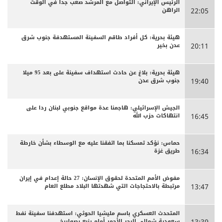
الرئيس الإيراني: التواصل مع المرشد صعب جدا في الوقت
الراهن
22:05
هيئة بحرية: كل أفراد طاقم السفينة المستهدفة جنوب شرق
عدن بخير
20:11
هيئة بحرية: بلاغ عن حادث استهداف سفينة على بعد 95 ميلا
جنوب شرق عدن
19:40
الجيش الإسرائيلي: هاجمنا عدة مواقع جنوبي لبنان ردا على
انتهاكات حزب الله
16:45
حماس: نؤكد تمسكنا بما اتفقنا عليه مع الوسطاء بشأن خارطة
طريق غزة
16:34
مفوض الأمم المتحدة لحقوق الإنسان: 27 حالة إعدام في إيران
مرتبطة بالاحتجاجات التي شهدتها البلاد مطلع العام
13:47
المتحدث العسكري باسم مليشيا الحوثي: استهدفنا سفينة نفط
سعودية شمالي البحر الأحمر أمام ينبع بصواريخ