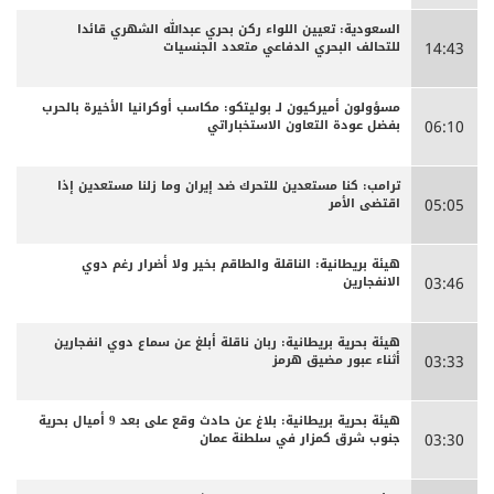
السعودية: تعيين اللواء ركن بحري عبدالله الشهري قائدا
للتحالف البحري الدفاعي متعدد الجنسيات
14:43
مسؤولون أميركيون لـ بوليتكو: مكاسب أوكرانيا الأخيرة بالحرب
بفضل عودة التعاون الاستخباراتي
06:10
ترامب: كنا مستعدين للتحرك ضد إيران وما زلنا مستعدين إذا
اقتضى الأمر
05:05
هيئة بريطانية: الناقلة والطاقم بخير ولا أضرار رغم دوي
الانفجارين
03:46
هيئة بحرية بريطانية: ربان ناقلة أبلغ عن سماع دوي انفجارين
أثناء عبور مضيق هرمز
03:33
هيئة بحرية بريطانية: بلاغ عن حادث وقع على بعد 9 أميال بحرية
جنوب شرق كمزار في سلطنة عمان
03:30