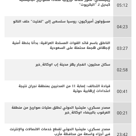
كبديل لـ "الباتريوت"
05:12
مسؤولون أميركيون: روسيا ستسعى إلى "تفتيت" حلف الناتو
04:23
الناطق باسم قائد القوات المسلحة العراقية: بدأنا بخطة أمنية
لإجهاض هجمة محتملة على السعودية
03:27
سكان محليون: انفجار يهز مدينة إب #وكالة_خبر
02:58
قيادة التحالف: إصابة 11 من المدنيين بمنطقة نجران نتيجة
اعتداءات إرهابية حوثية
00:41
مصدر عسكري: مليشيا الحوثي تطلق صليات صواريخ من منطقة
العرقوب بالبيضاء #وكالة_خبر
00:21
مصدر عسكري: مليشيا الحوثي تقطع خدمات الاتصالات والإنترنت
في أجزاء واسعة من محافظة مأرب
23:42