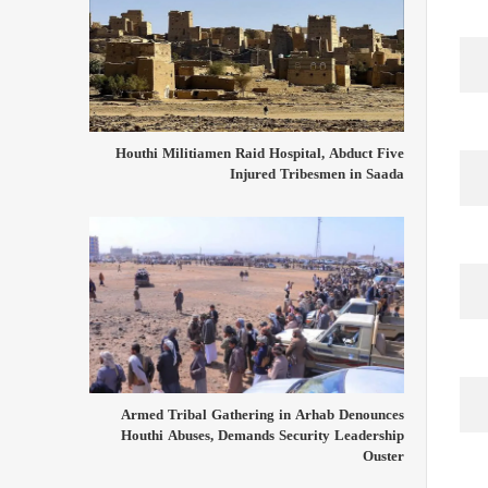
Houthi Militiamen Raid Hospital, Abduct Five
Injured Tribesmen in Saada
Armed Tribal Gathering in Arhab Denounces
Houthi Abuses, Demands Security Leadership
Ouster