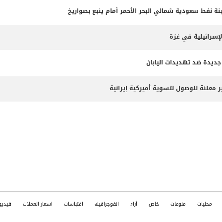
 نفط سعودية شمالي البحر الأحمر أمام ينبع بصواريخ
لإسرائيلية في غزة
جديدة ضد تهديدات اليابان
 معلنة للوصول لتسوية أميركية إيرانية
محليات
منوعات
خاص
آراء
انفوجرافيك
اقتباسات
اسعار العملات
فيديو