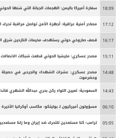
سفارة أميركا باليمن: الهجمات الجبانة التي شنها الحو
18:09
مصادر أمنية عراقية: أجهزة الأمن تواصل مراقبة تحرك 
17:12
قصف صاروخي حوثي يستهدف مخيمات النازحين شرق الج
16:17
مصدر عسكري: مليشيا الحوثي قطعت شبكات الاتصالات الخ
15:11
مصدر عسكري: عشرات الشهداء والجرحى ‏في حصيلة أو
14:48
وحضرموت
السعودية: تعيين اللواء ركن بحري عبدالله الشهري قائدا
14:43
مسؤولون أميركيون لـ بوليتكو: مكاسب أوكرانيا الأخيرة 
06:10
ترامب: كنا مستعدين للتحرك ضد إيران وما زلنا مستعدين
05:05