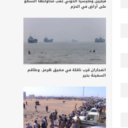
قبليين ومليشيا الحوثي عقب محاولتها السطو
على أراضٍ في الحزم
انفجاران قرب ناقلة في مضيق هرمز.. وطاقم
السفينة بخير