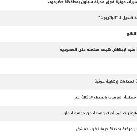
مسيرات حوثية فوق مدينة سيئون بمحافظة حضرموت
 كبديل لـ "الباتريوت"
ناتو
طة أمنية لإجهاض هجمة محتملة على السعودية
طقة العرقوب بالبيضاء #وكالة_خبر
لإنترنت في أجزاء واسعة من محافظة مأرب