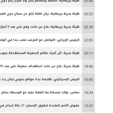
هيئة بريطانية: الناقلة والطاقم بخير ولا أضرار رغم دوي ا
03:46
هيئة بحرية بريطانية: ربان ناقلة أبلغ عن سماع دوي انفج
03:33
هيئة بحرية بريطانية: بلاغ عن حادث وقع على بعد 9 أميال بحرية جنوب شرق كمزار في سلطنة عمان
03:30
الرئيس الإيراني: التواصل مع المرشد صعب جدا في الوق
22:05
هيئة بحرية: كل أفراد طاقم السفينة المستهدفة جنوب
20:11
هيئة بحرية: بلاغ عن حادث استهداف سفينة على بعد 95 ميلا جنوب شرق عدن
19:40
الجيش الإسرائيلي: هاجمنا عدة مواقع جنوبي لبنان ردا ع
16:45
حماس: نؤكد تمسكنا بما اتفقنا عليه مع الوسطاء بشأن
16:34
مفوض الأمم المتحدة لحقوق الإنسان: 27 حالة إعدام في إيران مرتبطة بالاحتجاجات التي شهدتها البلاد مطلع العام
13:47