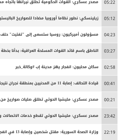
مصدر عسكري: القوات الحكومية تطلق نيرانها باتجاه 
05:22
زيلينسكي: نطور نظاما أوروبيا مضادا للصواريخ الباليستية
05:12
مسؤولون أميركيون: روسيا ستسعى إلى "تفتيت" حلف ال
04:23
الناطق باسم قائد القوات المسلحة العراقية: بدأنا بخ
03:27
سكان محليون: انفجار يهز مدينة إب #وكالة_خبر
02:58
قيادة التحالف: إصابة 11 من المدنيين بمنطقة نجران نتيجة اعتداءات إرهابية حوثية
00:41
مصدر عسكري: مليشيا الحوثي تطلق صليات صواريخ من من
00:21
مصدر عسكري: مليشيا الحوثي تقطع خدمات الاتصالات وا
23:42
وزارة الصحة السورية: مقتل شخصين وإصابة 13 في انفجار مركبة بمدينة جرمانا قرب دمشق
22:19