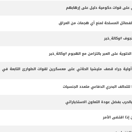
ثي على قوات حكومية دليل على إرهابهم
الفصائل المسلحة لمنع أي هجمات من العراق
وف #وكالة_خبر
لوية على العبر بالتزامن مع الهجوم #وكالة_خبر
لية جراء قصف مليشيا الحةثي على معسكرين لقوات الطوارئ التابعة في م
 للتحالف البحري الدفاعي متعدد الجنسيات
بالحرب بفضل عودة التعاون الاستخباراتي
 إذا اقتضى الأمر