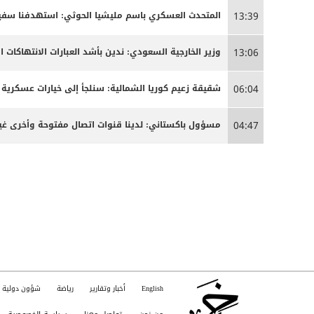
المتحدث العسكري باسم مليشيا الحوثي: استهدفنا سفينة
13:39
وزير الخارجية السعودي: ندين بأشد العبارات الانتهاكات ا
13:06
شقيقة زعيم كوريا الشمالية: سنلجأ إلى خيارات عسكرية 
06:04
مسؤول باكستاني: لدينا قنوات اتصال مفتوحة وأخرى غير
04:47
English
أخبار وتقارير
رياضة
شؤون دولية