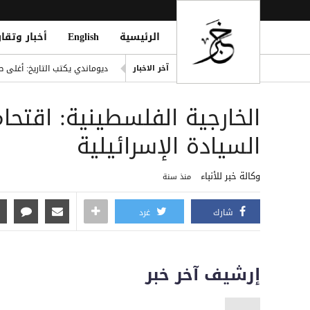
الرئيسية
English
أخبار وتقار
إصابة مدنيين اثنين جراء قصف
آخر الاخبار
ديوماندي يكتب التاريخ: أغلى ص
d Houthi Attack on Marib Camp
الخارجية الفلسطينية: اقت
انفراد| مصادر تكشف مشاركة ع
هيثم حسن يوقع لسيلتيك الاسكت
السيادة الإسرائيلية
التحالف: هجوم حوثي يستهدف أعياناً مدنية
وكالة خبر للأنباء
منذ سنة
شارك
غرد
إرشيف آخر خبر