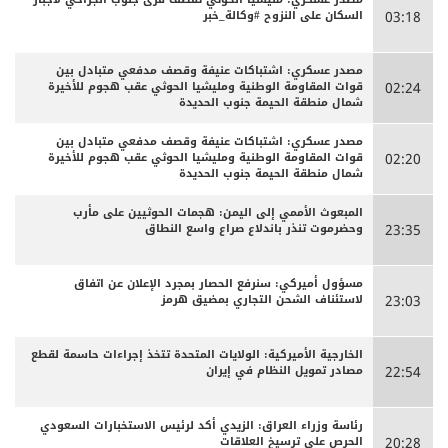
السكان على النزوح #وكالة_خبر
03:18
مصدر عسكري: اشتباكات عنيفة وقصف مدفعي متبادل بين
قوات المقاومة الوطنية ومليشيا الحوثي عقب هجوم للأخيرة
02:24
شمال منطقة الحيمة جنوب الحديدة
مصدر عسكري: اشتباكات عنيفة وقصف مدفعي متبادل بين
قوات المقاومة الوطنية ومليشيا الحوثي عقب هجوم للأخيرة
02:20
شمال منطقة الحيمة جنوب الحديدة
المبعوث الأممي إلى اليمن: هجمات الحوثيين على مأرب
وحضرموت تنذر باندلاع صراع واسع النطاق
23:35
مسؤول أميركي: سنرفع الحصار بمجرد الإعلان عن اتفاق
لاستئناف الشحن التجاري بمضيق هرمز
23:03
الخارجية الأميركية: الولايات المتحدة تتخذ إجراءات حاسمة لقطع
مصادر تمويل النظام في إيران
22:54
رئاسة وزراء العراق: الزيدي أكد لرئيس الاستخبارات السعودي
الحرص على ترسيخ العلاقات
20:28