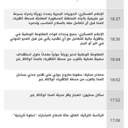
الإعلام العسكري: الدوريات البحرية رصدت زورقًا يتحرك بسرعة
غير طبيعية باتجاه المنطقة المحظورة المقابلة لمحطة كهرباء
18:37
المخا قبل أن تتعامل معه بالسلاح المناسب وتدمره
الإعلام العسكري: جميع وحدات قوات المقاومة الوطنية في
جاهزية عالية للتعامل مع أي تهديد يأتي من قبل العدو الحوثي
18:36
في البر أو البحر
المقاومة الوطنية تدمر زورقاً حوثياً مفخخاً حاول استهداف
سفينة نفطية بالقرب من محطة الكهرباء بالمخا #وكالة_خبر
18:04
مصادر محلية: سقوط صاروخ حوثي على هنجر مدني بساحل
المخا بالقرب من محطة الكهرباء #وكالة_خبر
18:02
سكان محليون: انفجار يهز مدينة المخا #وكالة_خبر
17:52
الرئاسة التركية: اتفاق مكة للدفاع المشترك "خطوة تاريخية"
17:06