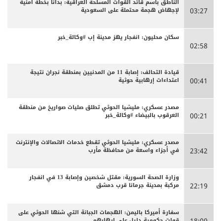
الناطق باسم قائد القوات المسلحة العراقية: بدأنا بخطة أمنية
لإجهاض هجمة محتملة على السعودية
03:27
سكان محليون: انفجار يهز مدينة إب #وكالة_خبر
02:58
قيادة التحالف: إصابة 11 من المدنيين بمنطقة نجران نتيجة
اعتداءات إرهابية حوثية
00:41
مصدر عسكري: مليشيا الحوثي تطلق صليات صواريخ من منطقة
العرقوب بالبيضاء #وكالة_خبر
00:21
مصدر عسكري: مليشيا الحوثي تقطع خدمات الاتصالات والإنترنت
في أجزاء واسعة من محافظة مأرب
23:42
وزارة الصحة السورية: مقتل شخصين وإصابة 13 في انفجار
مركبة بمدينة جرمانا قرب دمشق
22:19
سفارة أميركا باليمن: الهجمات الجبانة التي شنها الحوثي على
قوات حكومية دليل على إرهابهم