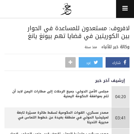
‏لافروف: مستعدون للمساعدة في الحوار
بين الكوريتين في قضايا تهم بيونغ يانغ
وكالة خبر للأنباء
منذ سنة
شارك
غرد
إرشيف آخر خبر
مجلس الأمن الدولي: جميع الرحلات إلى مطارات اليمن لابد أن
تتم بموافقة الحكومة اليمنية
04:20
مصدر عسكري: القوات الحكومية تسقط طائرة مسيّرة تابعة
لميليشيا الحوثي في منطقة بعيدة عن خطوط التماس في
03:41
مديرية التحيتا
مصدر عسكري: مليشيا الحوثي تقصف قرى جنوب الجراحي لاجبار