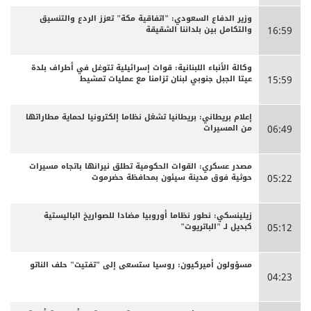
وزير الدفاع السعودي: "اتفاقية مكة" تعزز الردع والتنسيق
والتكامل بين بلداننا الشقيقة
16:59
وكالة الأنباء اللبنانية: قوات إسرائيلية تتوغل في أطراف بلدة
عيتا الجبل جنوبي لبنان تزامنا مع عمليات تمشيط
15:59
إعلام بريطاني: بريطانيا تشغل نظاما إلكترونيا لحماية مطاراتها
من المسيرات
06:49
مصدر عسكري: القوات الحكومية تطلق نيرانها باتجاه مسيرات
حوثية فوق مدينة سيئون بمحافظة حضرموت
05:22
زيلينسكي: نطور نظاما أوروبيا مضادا للصواريخ الباليستية
كبديل لـ "الباتريوت"
05:12
مسؤولون أميركيون: روسيا ستسعى إلى "تفتيت" حلف الناتو
04:23