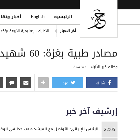
الرئيسية
English
أخبار وتقار
خطة حوثية تحت يافطة الدمج لإلغاء 
آخر الاخبار
الأطراف الإقليمية الأربعة تؤك
طرابزون سبور التركي يعلن ضم 
مصادر طبية بغزة: 60 شهيدا بغارات الاحتلال منذ الفجر
العثور على امرأة مقتولة في 
ter to Boost Financial Stability
وكالة خبر للأنباء
منذ سنة
المركزي اليمني يطلق سجلاً موحد
شارك
غرد
إرشيف آخر خبر
الرئيس الإيراني: التواصل مع المرشد صعب جدا في الوق
22:05