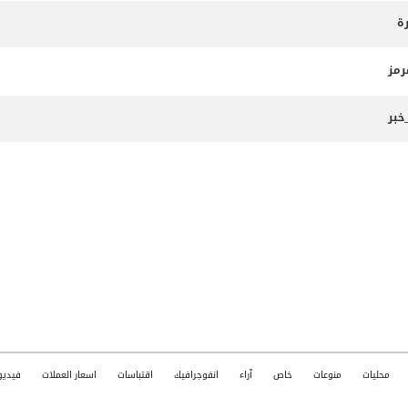
ة
رمز
خبر
محليات
منوعات
خاص
آراء
انفوجرافيك
اقتباسات
اسعار العملات
فيديو