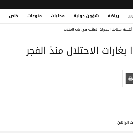
ير
رياضة
شؤون دولية
محليات
منوعات
خاص
مصلحة الضرائب وتشريد أكثر من 7 آلاف موظف
د أهمية سلامة الممرات المائية في باب المندب
محمد صلاح.. ومباريات قوية تنتظره
منطقة هجدة بتعز
Yemen Central Bank Launches Unified Default Regis
اً للمتعثرين لتعزيز الاستقرار المالي والحد من المخاطر الائتمانية
ت الراهن