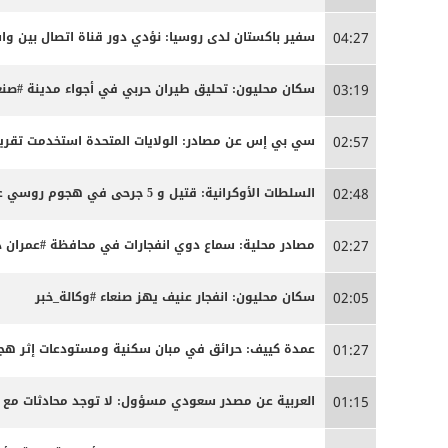
سفير باكستان لدى روسيا: نؤدي دور قناة اتصال بين 
04:27
سكان محليون: تحليق طيران حربي في أجواء مدينة #صنعا
03:19
سي بي إس عن مصادر: الولايات المتحدة استخدمت تقريبا
02:57
السلطات الأوكرانية: قتيل و 5 جرحى في هجوم روسي على كييف
02:48
مصادر محلية: سماع دوي انفجارات في محافظة #عمران د
02:27
سكان محليون: انفجار عنيف يهز صنعاء #وكالة_خبر
02:05
عمدة كييف: حرائق في مبان سكنية ومستودعات إثر ه
01:27
العربية عن مصدر سعودي مسؤول: لا توجد محادثات مع 
01:15