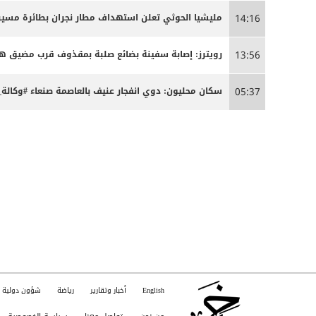
مليشيا الحوثي تعلن استهداف مطار نجران بطائرة مسير
14:16
رويترز: إصابة سفينة بضائع صلبة بمقذوف قرب مضيق ه
13:56
سكان محليون: دوي انفجار عنيف بالعاصمة صنعاء #وكالة_
05:37
English
أخبار وتقارير
رياضة
شؤون دولية