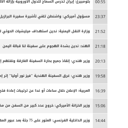
بلومبيرغ: إيران تدرس السماح للدول الأوروبية بإزالة ا
00:55
مسؤول أميركي: واشنطن تلغي تأشيرة سفيرة البرازيل 
23:37
وزارة النقل اليمنية: ندين استهداف ميليشيات الحوثي ل
21:52
الهند: ندين بشدة الهجوم على سفينة لنا قبالة اليمن
21:18
وزير هندي: إنقاذ جميع بحارة السفينة الغارقة ونقلهم إلى
20:13
وزير هندي: غرق السفينة الهندية "فيز نور أوليا" إثر 
19:58
العربية: الإعلان خلال ساعات أو غدا عن ترتيبات إعادة
16:39
وزير الخزانة الأميركي: خروج عدد كبير من السفن من 
15:06
وزير الداخلية الفرنسي: العثور على 75 جثة بعد عبور المهاجرين الأسبوع الماضي إلى سبتة
14:44