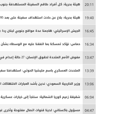
هيئة بحرية: كل أفراد طاقم السفينة المستهدفة جنوب
20:11
هيئة بحرية: بلاغ عن حادث استهداف سفينة على بعد 95 ميلا جنوب شرق عدن
19:40
الجيش الإسرائيلي: هاجمنا عدة مواقع جنوبي لبنان ردا ع
16:45
حماس: نؤكد تمسكنا بما اتفقنا عليه مع الوسطاء بشأن
16:34
مفوض الأمم المتحدة لحقوق الإنسان: 27 حالة إعدام في إيران مرتبطة بالاحتجاجات التي شهدتها البلاد مطلع العام
13:47
المتحدث العسكري باسم مليشيا الحوثي: استهدفنا سفينة
13:39
وزير الخارجية السعودي: ندين بأشد العبارات الانتهاكات ا
13:06
شقيقة زعيم كوريا الشمالية: سنلجأ إلى خيارات عسكرية 
06:04
مسؤول باكستاني: لدينا قنوات اتصال مفتوحة وأخرى غير
04:47