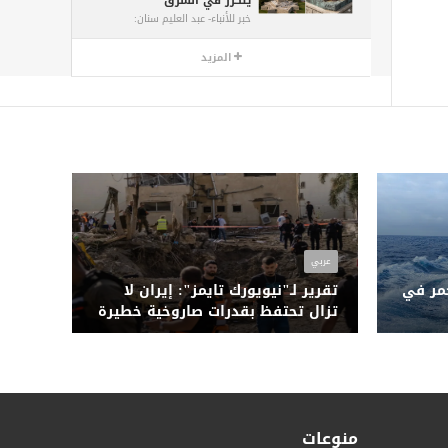
يتكرر في الشرق
خبر للأنباء- عبد العليم سنان:
المزيد
عربي
حمر في
تقرير لـ"نيويورك تايمز": إيران لا
تزال تحتفظ بقدرات صاروخية خطيرة
ومال
رغم الضربات المكثفة
منوعات