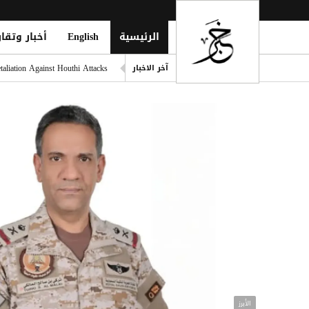
الرئيسية
English
أخبار وتقار
التحالف: هجوم حوثي يستهدف أعياناً مدنية
liation Against Houthi Attacks
آخر الاخبار
الفرقة الثالثة في قوات الطوارئ
اليونان تنقذ عشرات المهاجري
الدفاع اليمنية: القوات المسلح
فينيسيوس يمدد عقده مع ريال مد
الأبرز