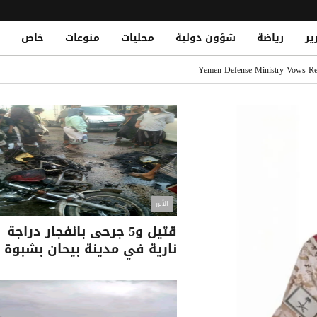
ير
رياضة
شؤون دولية
محليات
منوعات
خاص
 في نجران ويصيب 11 مدنياً بينهم امرأة وطفل
Yemen Defense Ministry Vows Reta
 اليمنية: لا خسائر بشرية جراء الضربة ونحذر من تداول الشائعات
ن وتوقف مشتبهاً به في تهريب
ة سترد على العدوان الحوثي في الزمان والمكان المناسبين
ريد حتى 2032
الأبرز
قتيل و5 جرحى بانفجار دراجة
نارية في مدينة بيحان بشبوة