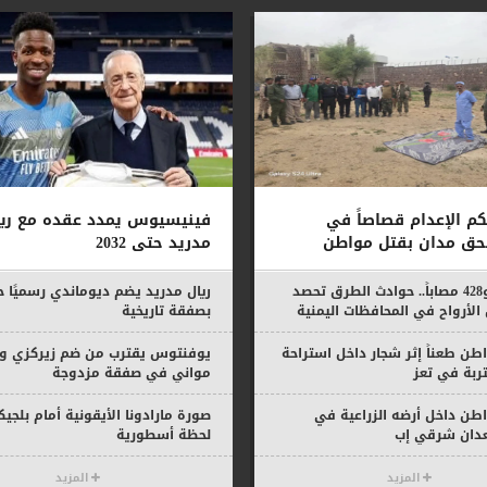
كم الإعدام قصاصاً في
فينيسيوس يمدد عقده مع ريا
بحق مدان بقتل مواطن
مدريد حتى 2032
51 قتيلاً و428 مصاباً.. حوادث الطرق تحصد
 الأرواح في المحافظات اليمنية
بصفقة تاريخية
لال يوليو
ن طعناً إثر شجار داخل استراحة
يوفنتوس يقترب من ضم زيركزي وك
تربة في تعز
مواني في صفقة مزدوجة
طن داخل أرضه الزراعية في
صورة مارادونا الأيقونية أمام بلجيك
عدان شرقي إب
لحظة أسطورية
المزيد
المزيد