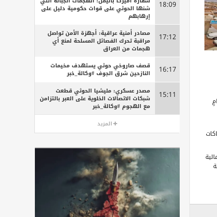
سفارة أميركا باليمن: الهجمات الجبانة التي
18:09
شنها الحوثي على قوات حكومية دليل على
إرهابهم
مصادر أمنية عراقية: أجهزة الأمن تواصل
17:12
مراقبة تحرك الفصائل المسلحة لمنع أي
هجمات من العراق
قصف صاروخي حوثي يستهدف مخيمات
16:17
النازحين شرق الجوف #وكالة_خبر
مصدر عسكري: مليشيا الحوثي قطعت
15:11
شبكات الاتصالات الخلوية على العبر بالتزامن
ٍ
مع الهجوم #وكالة_خبر
المزيد
كات
الية
ة