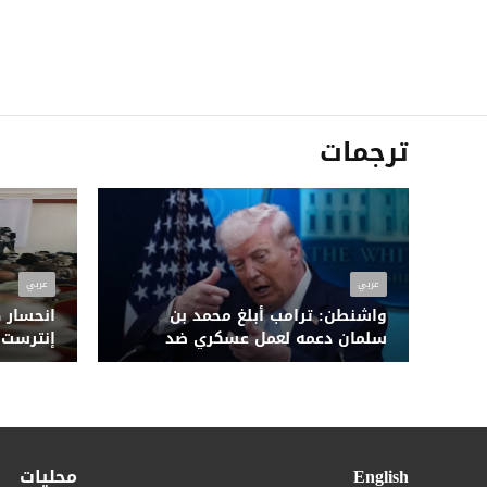
ترجمات
عربي
عربي
واشنطن: ترامب أبلغ محمد بن
انحسار 
سلمان دعمه لعمل عسكري ضد
إنترست"
الحوثيين قبل استهداف مطار صنعاء
الأكثر 
English
محليات