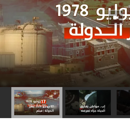
إب.. مواطن يفارق
17 يوليو 1978 عصر
الحياة جراء تعرضه
الدولة | فيلم
لتعذيب وحشي
وثائقى