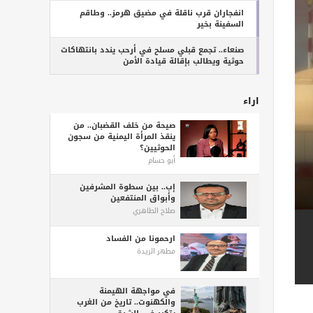
انفجاران قرب ناقلة في مضيق هرمز.. وطاقم
السفينة بخير
صنعاء.. تجمع قبلي مسلح في أرحب يندد بانتهاكات
حوثية ويطالب بإقالة قيادة الأمن
اراء
صيحة من خلف القضبان.. من
ينقذ المرأة اليمنية من سجون
الحوثيين؟
أبو حسام
17 يوليو 1978 عصر الدولة | فيلم وثائقى
إب.. بين سطوة المشرفين
وأبواق المنتفعين
صلاح الطاهري
ارحمونا من الفساد
مطهر الريدة
في مواجهة الهيمنة
والكهنوت.. تاريخ من الغرب