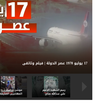
إب.. مواطن يفارق الحياة جراء تعرضه لتعذيب وحشي
رسم الشهيد الزعيم
موشن جرافيك :
علي عبدالله صالح
المهاجرين الافارقة
على عمله ورقيه
قنبلة موقوته في
مائتاً ريال، الرسام
اليمن
سعدالشميري