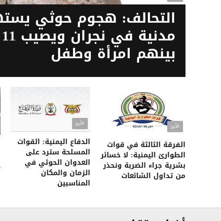
التحالف: هجوم حوثي يستهد
مد
بينهم امرأة وطفل
الأبرز
الأبرز
الدفاع اليمنية: القوات
الفرقة الثالثة في قوات
م
المسلحة سترد على
الطوارئ اليمنية: لا خسائر
ا
العدوان الحوثي في
بشرية جراء الضربة ونحذر
د
الزمان والمكان
من تداول الشائعات
ا
المناسبين