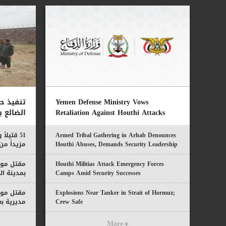
Yemen Defense Ministry Vows
تنفيذ ح
Retaliation Against Houthi Attacks
الضالع 
Armed Tribal Gathering in Arhab Denounces
Houthi Abuses, Demands Security Leadership
مزيداً من
Ouster
المحررة خ
Houthi Militias Attack Emergency Forces
مقتل مواط
Camps Amid Security Successes
بمدينة ال
Explosions Near Tanker in Strait of Hormuz;
مقتل موا
Crew Safe
مديرية ب
More