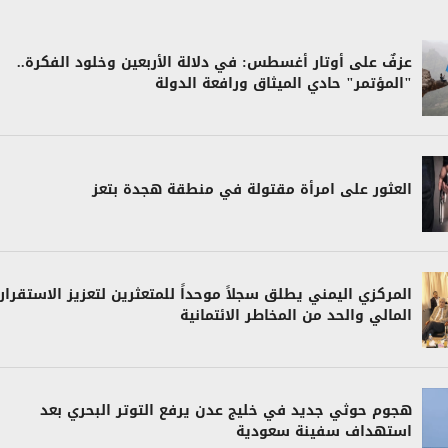
عزفٌ على أوتار أغسطس: في دلالة الأربعين وخلود الفكرة..
"المؤتمر" حادي الميثاق ورافعة الدولة
العثور على امرأة مقتولة في منطقة هجدة بتعز
المركزي اليمني يطلق سجلاً موحداً للمتعثرين لتعزيز الاستقرار
المالي والحد من المخاطر الائتمانية
هجوم حوثي جديد في خليج عدن يرفع التوتر البحري بعد
استهداف سفينة سعودية