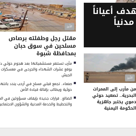
ف أعياناً
نية في نجران ويصيب 11 مدنياً
الأبرز
مقتل رجل وطفلته برصاص
مسلحين في سوق حبان
بمحافظة شبوة
مأرب تستنفر مستشفياتها بعد هجوم حوثي دام
يوقع عشرات الشهداء والجرحى في معسكرات
الجيش
الأبرز
صنعاء.. تجمع قبلي مسلح في أرحب يندد بانتها
ن مأرب إلى الممرات
حوثية ويطالب بإقالة قيادة الأمن
لبحرية.. تصعيد حوثي
الضالع.. قرارات جديدة بإيقاف مسؤولين في الم
موي يختبر جاهزية
والتخطيط والخدمة المدنية والشؤون الاجتماعي
لحكومة اليمنية