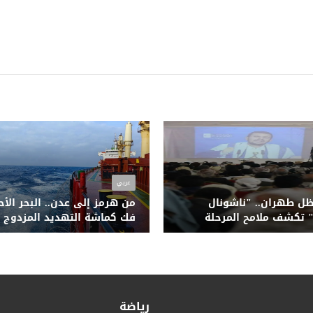
عربي
ظل طهران.. "ناشونال
من هرمز إلى عدن.. البحر الأ
 تكشف ملامح المرحلة
فك كماشة التهديد المزدوج
هشاشة لمليشيا الحوثي
للحوثيين وتحالف قراصنة الص
رياضة