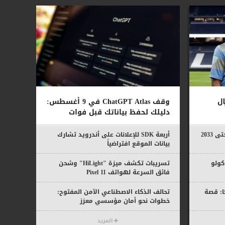
ل
وقف ChatGPT Atlas في 9 أغسطس:
دليلك لحفظ بياناتك قبل فوات
الأوان
ريال مدريد يضم ديوماندي رسميًا حتى 2033
أربعة SDK للإعلانات على أندرويد تشارك
بيانات الموقع افتراضياً
ولو
تسريبات تكشف ميزة "HiLight" وشحن
فائق السرعة لهواتف Pixel 11
ا: قصة
تحالف الذكاء الاصطناعي الآمن المفتوح:
خطوات نحو أمان مؤسسي معزز
المزيد