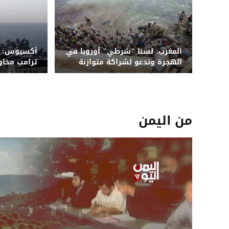
المغرب: لسنا "شرطي" أوروبا في
أكسيوس: م
الهجرة وندعو لشراكة متوازنة
ترامب مخا
واسعة على 
من اليمن