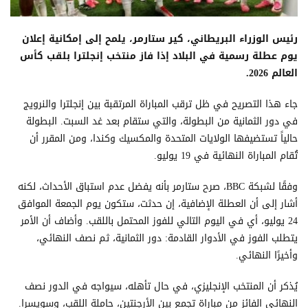
رئيس الوزراء البريطاني، كير ستارمر، يلمح إلى إمكانية إعلان
يوم عطلة رسمية في البلاد إذا فاز منتخب إنجلترا بلقب كأس
العالم 2026.
جاء هذا التصريح في ظل ترقب المباراة المرتقبة بين إنجلترا والنرويج
في دور الثمانية من البطولة، والتي ستقام بعد غد السبت. البطولة
حالياً تستضيفها الولايات المتحدة والمكسيك وكندا، ومن المقرر أن
تُقام المباراة النهائية في 19 يوليو.
وفقًا لشبكة BBC، صرح ستارمر بأنه يفضل عدم استباق الأحداث، لكنه
أشار إلى أن العطلة الإضافية، إن حدثت، ستكون يوم الجمعة الموافق
24 يوليو، أي في اليوم التالي للفوز المحتمل باللقب. وأضاف أن الأمر
يتطلب الفوز في الأدوار القادمة: دور الثمانية، ثم نصف النهائي،
وأخيرًا النهائي.
يُذكر أن المنتخب الإنجليزي، في حال تأهله، سيواجه في الدور نصف
النهائي الفائز من مباراة تجمع بين الأرجنتين، حاملة اللقب، وسويسرا.