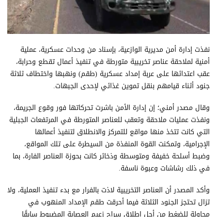
نفذت إدارة أمن مديرية الوازعية، بإسناد من وحدات عسكرية، عملية
أمنية لملاحقة عناصر تخريبية متورطة في تنفيذ أعمال تقطع وحرابة،
عقب اعتدائها على عربة إمداد عسكرية (طقم) ونهبها واختطاف ثلاثة
جنود أثناء قيامهم بنقل تموين غذائي لإحدى الجبهات.
وقال مصدر أمني؛ إن إدارة الأمن باشرت تحركاتها فور وقوع الجريمة،
ونفذت عمليات ملاحقة وتعقب للعناصر المتورطة في المرتفعات الجبلية
التي كانت تتخذ منها مواقع للتمركز والانطلاق لتنفيذ أعمالها
الإجرامية، وتمكنت القوة المنفذة من السيطرة على تلك المواقع،
وضبط أسلحة خفيفة ومتوسطة وذخائر كانت بحوزة العناصر الفارة، بما
في ذلك رشاشات وعبوة ناسفة.
وأكد المصدر أن العناصر التخريبية لاذت بالفرار مع بدء تنفيذ العملية، ولا
تزال تحتجز الجنود الثلاثة فيما أحرقت طقم الإمداد المنهوب في
محاولة للضغط من أجل إطلاق سراح زعيم العصابة المضبوط سابقًا