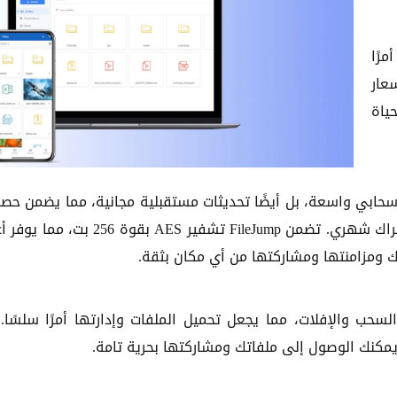
مرًا
 بأسعار
لحياة
ابي واسعة، بل أيضًا تحديثات مستقبلية مجانية، مما يضمن حص
دائمًا على أحدث الأدوات والميزات دون الحاجة لدفع اشتراك شهري. تضمن FileJump تشفير AES بقوة
تك ومزامنتها ومشاركتها من أي مكان بثقة.
د على السحب والإفلات، مما يجعل تحميل الملفات وإدارتها أمرًا سلسًا.
يمكنك الوصول إلى ملفاتك ومشاركتها بحرية تامة.