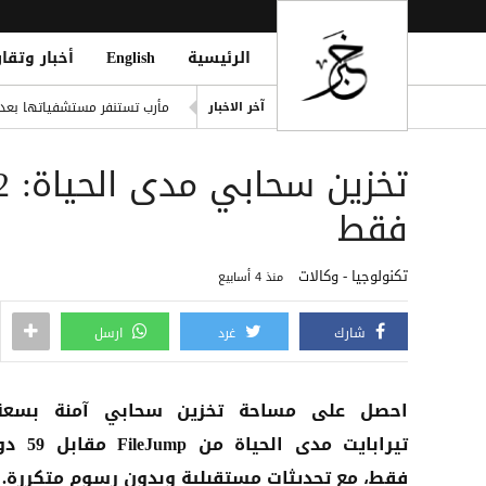
الرئيسية
English
أخبار وتقار
nds Security Leadership Ouster
مأرب تستنفر مستشفياتها بعد
آخر الاخبار
وقف ChatGPT Atlas في 9 أغسطس: دليلك لحفظ بياناتك قبل فوات الأوان
ريال مدريد يضم ديوماندي رسميًا حتى 2033 بص
مقتل نحو 100 مهاجر في موجة عبور جماعي إلى سبتة وسط أزمة إنسانية وأمنية
فقط
صنعاء.. تجمع قبلي مسلح في أر
تكنولوجيا - وكالات
منذ 4 أسابيع
شارك
غرد
ارسل
تيرابايت مدى الحياة من 
فقط، مع تحديثات مستقبلية وبدون رسوم متكررة.