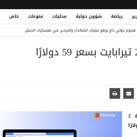
ير
رياضة
شؤون دولية
محليات
منوعات
خاص
Armed Tribal Gathering in Arhab Denounces Houthi Abuses, Dema
 هجوم حوثي دامٍ يوقع عشرات الشهداء والجرحى في معسكرات الجيش
تخزين سحابي مدى الحياة: 2 تيرابايت بسعر 59 دولارًا
فقة تاريخية
حب يندد بانتهاكات حوثية ويطالب بإقالة قيادة الأمن
احصل على مساحة تخزين سحابي آمنة بسعة 2
FileJump مقابل 59 دولارًا