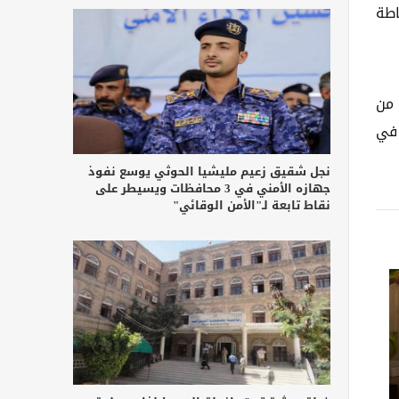
ببساطة
اعية كبيرة، فإن سعة 2 تيرابايت من
ظيم بياناتك وتأمينها. ومع التحديثات المستقبلية المضمنة في الصفقة، ستستمر FileJump في
نجل شقيق زعيم مليشيا الحوثي يوسع نفوذ
جهازه الأمني في 3 محافظات ويسيطر على
نقاط تابعة لـ"الأمن الوقائي"