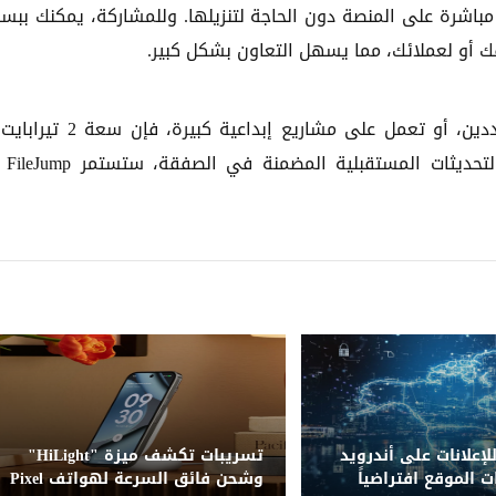
مكنك معاينة الصور ومقاطع الفيديو ومستندات Excel مباشرة على المنصة دون الحاجة لتنزيلها. وللمشاركة، يمكنك 
ك أو لعملائك، مما يسهل التعاون بشكل كبير.
سواء كنت تدير عملًا صغيرًا، أو تتعامل مع عملاء متعددين، أو تعمل على مشاريع إبد
FileJump تساعدك في تن
بعة SDK للإعلانات على أندرويد
تسريبات تكشف ميزة "HiLight"
ت الموقع افتراضياً
وشحن فائق السرعة لهواتف Pixel