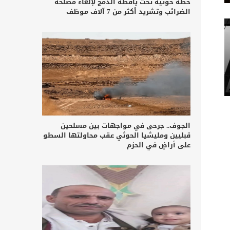
خطة حوثية تحت يافطة الدمج لإلغاء مصلحة
الضرائب وتشريد أكثر من 7 آلاف موظف
الجوف.. جرحى في مواجهات بين مسلحين
قبليين ومليشيا الحوثي عقب محاولتها السطو
على أراضٍ في الحزم