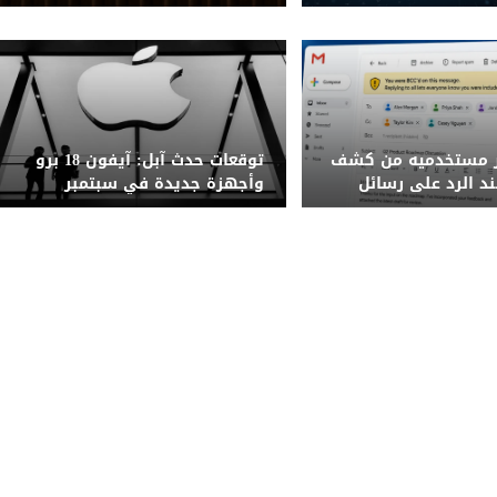
11
ر مستخدميه من كشف
توقعات حدث آبل: آيفون 18 برو
د الرد على رسائل
وأجهزة جديدة في سبتمبر