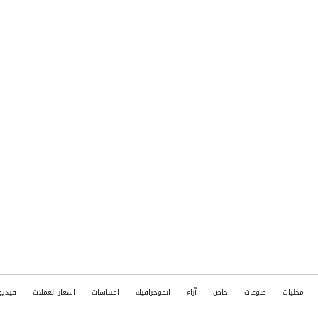
محليات
منوعات
خاص
آراء
انفوجرافيك
اقتباسات
اسعار العملات
فيديو