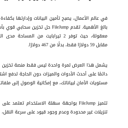
في عالم الأعمال، يصبح تأمين البيانات وإدارتها بكفاءة أ
بالغ الأهمية. تقدم FileJump حل تخزين سحابي قوي
معقولة، حيث توفر 2 تيرابايت من المساحة مدى ا
مقابل 59 دولارًا فقط، بدلًا من 467 دولارًا.
يشمل هذا العرض لمرة واحدة ليس فقط منصة تخزين سح
مستويات الأمان لبياناتك، مع إمكانية الوصول إلى ملفا
تتميز FileJump بواجهة سهلة الاستخدام تعتم
تنزيلات غير محدودة وعدم وجود قيود على سرعة النقل، 