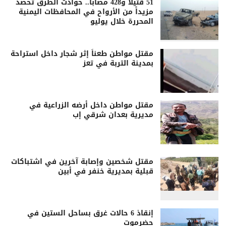
51 قتيلاً و428 مصاباً.. حوادث الطرق تحصد
مزيداً من الأرواح في المحافظات اليمنية
المحررة خلال يوليو
مقتل مواطن طعناً إثر شجار داخل استراحة
بمدينة التربة في تعز
مقتل مواطن داخل أرضه الزراعية في
مديرية بعدان شرقي إب
مقتل شخصين وإصابة آخرين في اشتباكات
قبلية بمديرية خنفر في أبين
إنقاذ 6 حالات غرق بساحل الستين في
حضرموت