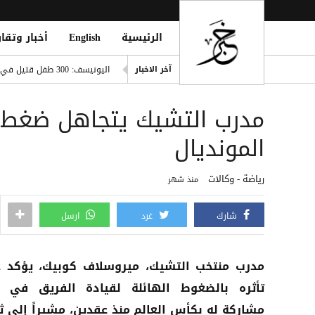
الرئيسية
English
أخبار وتقار
صفقة تاريخية: ديوماندي يتربع ع
اليونيسف: 300 طفل قتيل في غزة خلال 300 يوم من وقف إطلاق النار
آخر الاخبار
ديوماندي يقتحم قائمة أغلى صف
i Mosque During Friday Prayers
Cloudflare تطلق Kitesurf: متصفح خفيف للوكلاء الأذكياء
المونديال
صلاح ضمن الأغنى عالمياً.. ورون
رياضة - وكالات
منذ شهر
شارك
غرد
ارسل
مدرب منتخب التشيك، ميروسلاف كوبيك، يؤكد 
تأثره بالضغوط الهائلة لقيادة الفريق في 
مشاركة له بكأس العالم منذ عقدين، مشيراً إلى ث