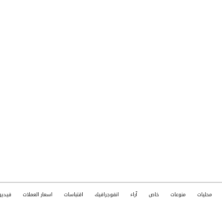
محليات
منوعات
خاص
آراء
انفوجرافيك
اقتباسات
اسعار العملات
فيديو