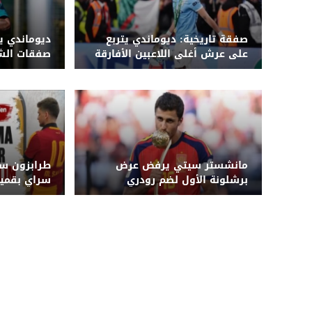
صفقة تاريخية: ديوماندي يتربع
ديوماندي ي
على عرش أغلى اللاعبين الأفارقة
صفقات الشب
بانتقاله لريال مدريد
على القائمة
مانشستر سيتي يرفض عرض
طرابزون سب
برشلونة الأول لضم رودري
سراي بقميص