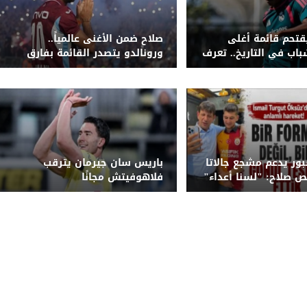
قتحم قائمة أغلى
صلاح ضمن الأغنى عالمياً..
اب في التاريخ.. تعرف
ورونالدو يتصدر القائمة بفارق
 الكاملة
كبير
ور يدعم مشجع جالاتا
باريس سان جيرمان يترقب
 صلاح: "لسنا أعداء"
فلاهوفيتش مجانًا