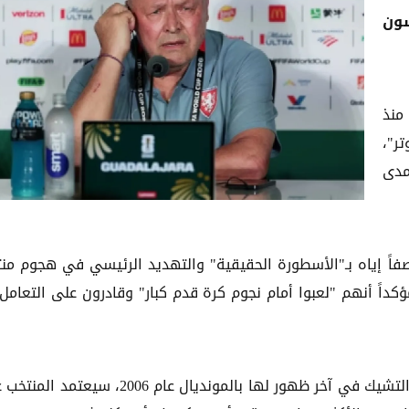
سون
منذ
ر"،
مدى
صفاً إياه بـ"الأسطورة الحقيقية" والتهديد الرئيسي في هجوم من
ؤكداً أنهم "لعبوا أمام نجوم كرة قدم كبار" وقادرون على التعامل
نظراً لافتقار الفريق الحالي للأسماء اللامعة التي قادت التشيك في آخر ظهور لها بالمونديال عام 2006،