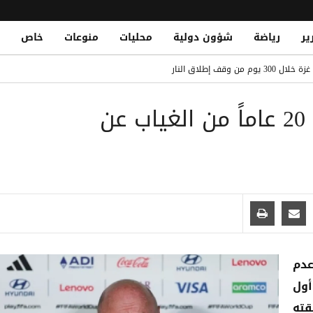
ير
رياضة
شؤون دولية
محليات
منوعات
خاص
لى عرش أغلى اللاعبين الأفارقة بانتقاله لريال مدريد
قات الشباب في التاريخ.. تعرف على القائمة الكاملة
مدرب التشيك يتجاهل ضغط 20 عاماً من الغياب عن
Yemeni National Fatally Stabbed in Somal
الدو يتصدر القائمة بفارق كبير
عدم
أول
قته