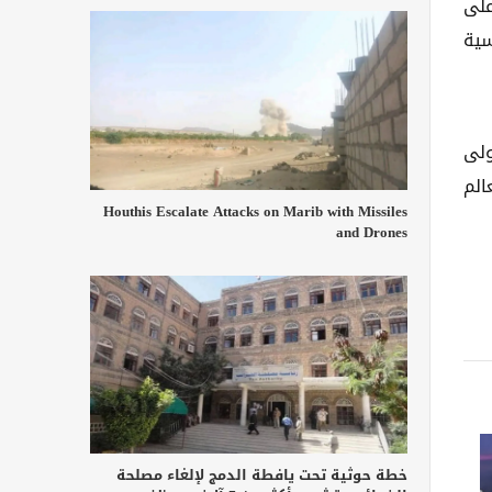
على
سية
ولى
الم
Houthis Escalate Attacks on Marib with Missiles
and Drones
خطة حوثية تحت يافطة الدمج لإلغاء مصلحة