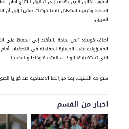
أسلوب قتالي قوي يهدف إلى تحقيق النتائج أمام الم
الخطط وكيفية استغلال نقاط قوتنا"، مشيراً إلى أن ا
للفريق.
أضاف كوبيك: "نحن بحاجة بالتأكيد إلى الحفاظ على الا
المسؤولية عقب الخسارة المفاجئة في التصفيات أمام ج
التي تستضيفها الولايات المتحدة وكندا والمكسيك.
ستواجه التشيك، بعد مباراتها الافتتاحية ضد كوريا الجن
اخبار من القسم