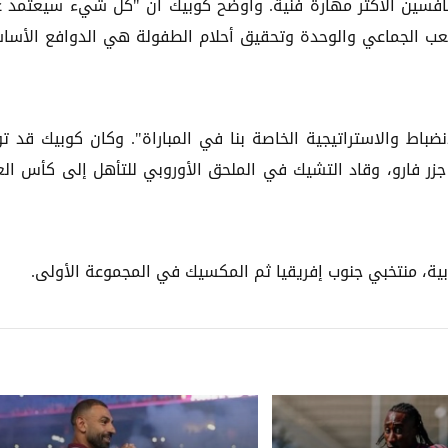
نافسين الأكثر مهارة فنية. وأوضح كوبيك أن "كل شيء سيعتمد 
للعب الجماعي والوحدة وتحقيق أحلام الطفولة هي الدوافع الأسا
نضباط والاستراتيجية الخاصة بنا في المباراة". وكان كوبيك قد ت
زر فارو، وقاد التشيك في الملحق الأوروبي للتأهل إلى كأس الع
وبية، منتخبي جنوب إفريقيا ثم المكسيك في المجموعة الأولى.