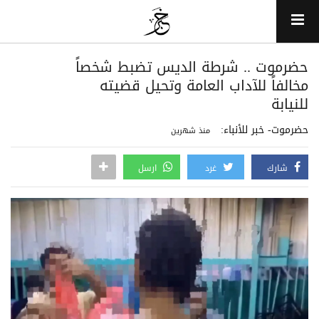
حضرموت .. شرطة الديس تضبط شخصاً
مخالفاً للآداب العامة وتحيل قضيته
للنيابة
حضرموت- خبر للأنباء:
منذ شهرين
شارك
غرد
ارسل