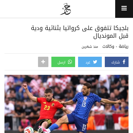
بلجيكا تتفوق على كرواتيا بثنائية ودية
قبل المونديال
رياضة - وكالات
منذ شهرين
شارك
غرد
ارسل