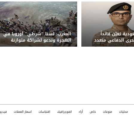
دية تعيّن قائداً
المغرب: لسنا "شرطي" أوروبا في
بحري الدفاعي متعدد
الهجرة وندعو لشراكة متوازنة
محليات
منوعات
خاص
آراء
انفوجرافيك
اقتباسات
اسعار العملات
فيديو