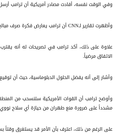
وفي الوقت نفسه، أفادت مصادر أمريكية أن ترامب أرسل مق
وأظهرت تقارير لـCNN أن ترامب يعارض فكرة صرف مبالغ ضخمة لإيران.
علاوة على ذلك، أكد ترامب في تصريحات له أنه يقترب م
الاتفاق مرضياً.
وأشار إلى أنه يفضل الحلول الدبلوماسية، حيث أن توقي
وأوضح ترامب أن القوات الأمريكية ستنسحب من المنطقة
مشدداً على ضرورة منع طهران من حيازة أي سلاح نووي
على الرغم من ذلك، اعترف بأن الأمر قد يستغرق وقتاً بس