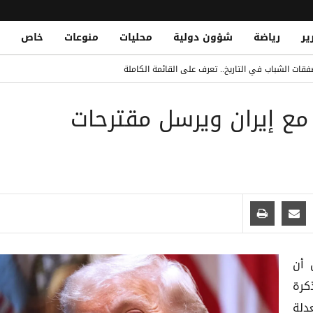
ير
رياضة
شؤون دولية
محليات
منوعات
خاص
قات الشباب في التاريخ.. تعرف على القائمة الكاملة
Yemeni National Fatally Stabbed in Somal
مع إيران ويرسل مقترحات
الدو يتصدر القائمة بفارق كبير
 الصومال أثناء أدائه صلاة الجمعة
 أن
كرة
دلة