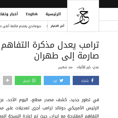
الرئيسية
English
أخبار وتقار
اليونيسف: 300 طفل قتيل في غزة خلال 300 يوم من وقف إطلاق النار
ديوماندي يقتحم قائمة أغلى صف
آخر الاخبار
i Mosque During Friday Prayers
ترامب يعدل مذكرة التفاهم 
Cloudflare تطلق Kitesurf: متصفح خفيف للوكلاء الأذكياء
صلاح ضمن الأغنى عالمياً.. ورون
صارمة إلى طهران
مقتل يمني طعنًا داخل مسجد في
عدن- خبر للأنباء:
منذ شهرين
شارك
غرد
ارسل
في تطور جديد، كشف مصدر مطلع، اليوم الأحد، عن
الرئيس الأمريكي دونالد ترامب أجرى تعديلات على مذ
التفاهم المقترحة مع إيران، حيث تم إعادة النسخة المع