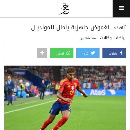
يُهدد الغموض جاهزية يامال للمونديال
رياضة - وكالات
منذ شهرين
شارك
غرد
ارسل