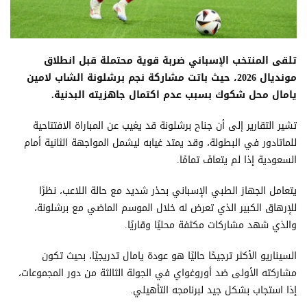
تلقى المنتخب الإسباني ضربة قوية محتملة قبل انطلاق
مونديال 2026، حيث باتت مشاركة نجم برشلونة الشاب لامين
يامال محل شكوك بسبب عدم اكتمال جاهزيته البدنية.
تشير التقارير إلى أن جناح برشلونة قد يغيب عن المباراة الافتتاحية
للماتادور في البطولة، وقد يمتد غيابه ليشمل المواجهة الثانية أمام
السعودية إذا لم يتعافَ تمامًا.
يتعامل الجهاز الطبي الإسباني بحذر شديد مع حالة اللاعب، نظرًا
للإرهاق الكبير الذي تعرض له خلال الموسم الماضي مع برشلونة،
والذي شهد مشاركات مكثفة محليًا وقاريًا.
السيناريو الأكثر ترجيحًا حاليًا هو عودة يامال تدريجيًا، بحيث تكون
مشاركته الأولى ضد أوروغواي في الجولة الثالثة من دور المجموعات،
إذا استجاب بشكل جيد لبرنامجه التأهيلي.