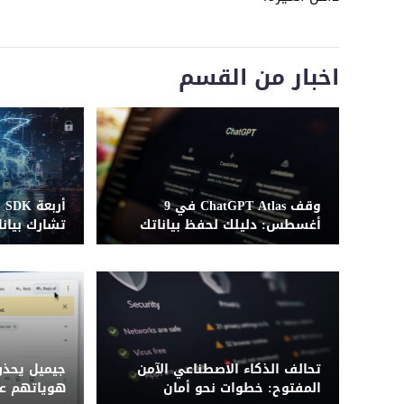
اخبار من القسم
وقف ChatGPT Atlas في 9
أر
أغسطس: دليلك لحفظ بياناتك
تشارك بيانا
قبل فوات الأوان
تحالف الذكاء الاصطناعي الآمن
جيميل يحذ
المفتوح: خطوات نحو أمان
هوياتهم عن