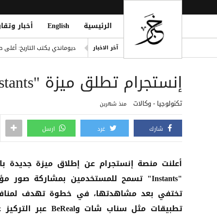
الرئيسية
English
أخبار وتقار
إصابة مدنيين اثنين جراء قصف
ديوماندي يكتب التاريخ: أغلى ص
آخر الاخبار
d Houthi Attack on Marib Camp
إنستجرام تطلق ميزة "Instants" لمنافسة سناب شات
انفراد| مصادر تكشف مشاركة ع
هيثم حسن يوقع لسيلتيك الاسكت
تكنولوجيا - وكالات
منذ شهرين
التحالف: هجوم حوثي يستهدف أعياناً مدنية
شارك
غرد
ارسل
أعلنت منصة إنستجرام عن إطلاق ميزة جديدة ب
"Instants" تسمح للمستخدمين بمشاركة صور مؤ
تختفي بعد مشاهدتها، في خطوة تهدف لمناف
تطبيقات مثل سناب شات وBeReal عبر ال