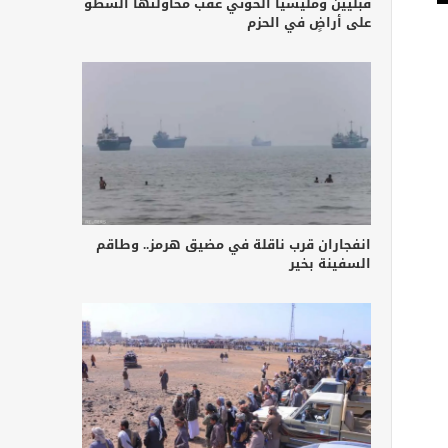
قبليين ومليشيا الحوثي عقب محاولتها السطو
على أراضٍ في الحزم
انفجاران قرب ناقلة في مضيق هرمز.. وطاقم
السفينة بخير