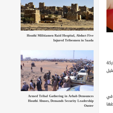
Houthi Militiamen Raid Hospital, Abduct Five
Injured Tribesmen in Saada
تستلهم من BeReal فكرة مشاركة
ليل
 في
Armed Tribal Gathering in Arhab Denounces
Houthi Abuses, Demands Security Leadership
طها
Ouster