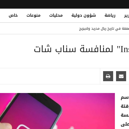
ير
رياضة
شؤون دولية
محليات
منوعات
خاص
 حوثي استهدف منازل سكنية جنوب الحديدة
فقة في تاريخ ريال مدريد ولايبزيج
Al-Qaeda Elements Reportedly Aide
ناصر من تنظيم القاعدة في الهجوم الحوثي على معسكر الرويك بمأرب
لندي حتى 2030
 في نجران ويصيب 11 مدنياً بينهم امرأة وطفل
اسم
قتة
سة
تركيز على