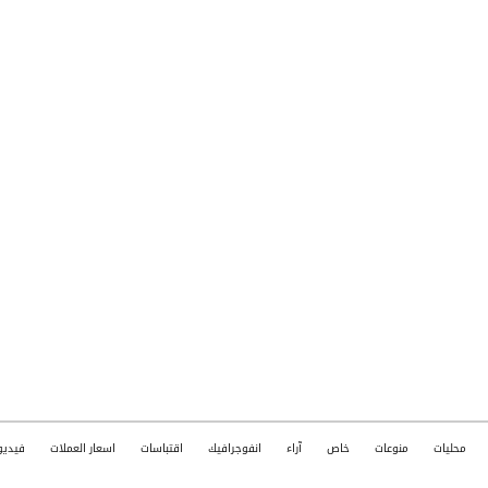
محليات
منوعات
خاص
آراء
انفوجرافيك
اقتباسات
اسعار العملات
فيديو