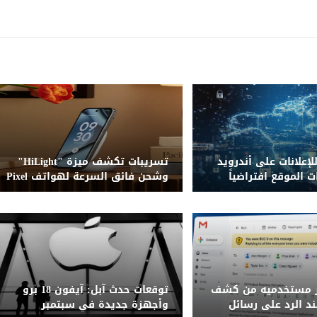
بعة SDK للإعلانات على أندرويد
تسريبات تكشف ميزة "HiLight"
ت الموقع افتراضياً
وشحن فائق السرعة لهواتف Pixel
11
ر مستخدميه من كشف
توقعات حدث آبل: آيفون 18 برو
د الرد على رسائل
وأجهزة جديدة في سبتمبر