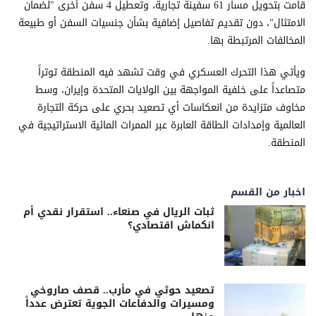
قامت بتحويل مسار 61 سفينة تجارية، وتعطيل 4 سفن أخرى "لضمان
الامتثال"، دون تقديم تفاصيل إضافية بشأن جنسيات السفن أو طبيعة
المخالفات المرتبطة بها.
ويأتي هذا التحرك العسكري في وقت تشهد فيه المنطقة توتراً
متصاعداً على خلفية المواجهة بين الولايات المتحدة وإيران، وسط
مخاوف متزايدة من انعكاسات أي تصعيد بحري على حركة التجارة
العالمية وإمدادات الطاقة العابرة عبر الممرات المائية الاستراتيجية في
المنطقة.
اخبار من القسم
ثبات الريال في صنعاء.. استقرار نقدي أم
انكماش اقتصادي؟
تصعيد حوثي في مأرب.. قصف صاروخي
ومسيرات والدفاعات الجوية تعترض عدداً