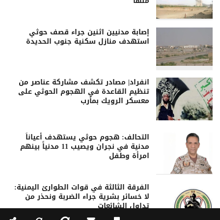
منها
إصابة مدنيين اثنين جراء قصف حوثي
استهدف منازل سكنية جنوب الحديدة
انفراد| مصادر تكشف مشاركة عناصر من
تنظيم القاعدة في الهجوم الحوثي على
معسكر الرويك بمأرب
التحالف: هجوم حوثي يستهدف أعياناً
مدنية في نجران ويصيب 11 مدنياً بينهم
امرأة وطفل
الفرقة الثالثة في قوات الطوارئ اليمنية:
لا خسائر بشرية جراء الضربة ونحذر من
تداول الشائعات