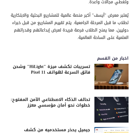
وتغطي مجالات واعدة.
يُعتبر معرض "آيسف" أكبر منصة عالمية للمشاريع البحثية والابتكارية
لطلاب ما قبل المرحلة الجامعية. يتم تقييم المشاريع من قبل خبراء
دوليين، مما يمنح الطلاب فرصة فريدة لعرض إبداعاتهم وقدراتهم
العلمية على الساحة العالمية.
اخبار من القسم
تسريبات تكشف ميزة "HiLight" وشحن
فائق السرعة لهواتف Pixel 11
تحالف الذكاء الاصطناعي الآمن المفتوح:
خطوات نحو أمان مؤسسي معزز
جيميل يحذر مستخدميه من كشف