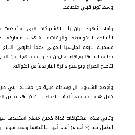
وسط توتر قبلي متصاعد.
​وأفاد شهود عيان بأن الاشتباكات التي استُخدمت ف
الأسلحة المتوسطة والرشاشة، شهدت مشاركة أ
عسكرية تابعة لمليشيا الحوثي دعماً لطرفي النزاع،
خطوة اعتبرها وجهاء محليون محاولة ممنهجة من الملي
لتأجيج الصراع وتوسيع دائرة الثأر بدلاً من احتوائه.
وأوضح الشهود، ان وساطة قبلية من مشايخ "بني صريم -
خلال 48 ساعة، سعياً لحقن الدماء عبر فرض هدنة بين الطرفين.
​وتأتي هذه الاشتباكات غداة كمين مسلح استهدف سيارة
الطفل نصر (9 أعوام) أمام أعين عائلتهما وس