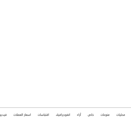
محليات
منوعات
خاص
آراء
انفوجرافيك
اقتباسات
اسعار العملات
فيديو