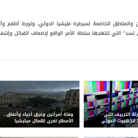
ان والمناطق الخاضعة لسيطرة مليشيا الحوثي، وتورط أطقم وآل
ق تسد" التي تنتهجها سلطة الأمر الواقع لإضعاف القبائل وإشغا
رئة التزييف التي
وفاة امرأتين وغرق أحياء وأنفاق..
الكهنوت الحوثي
الأمطار تعري إهمال ميليشيا
الحوثي لشبكة التصريف بصنعاء