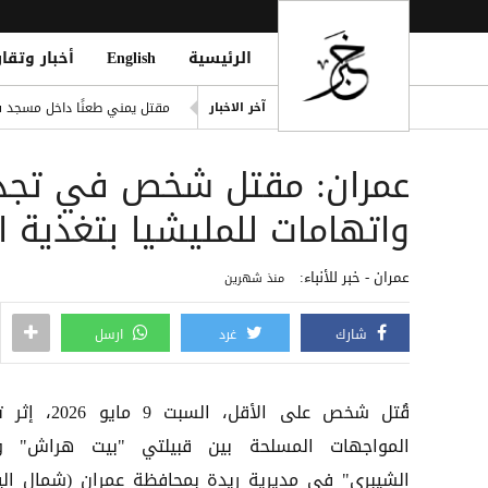
الرئيسية
English
أخبار وتقار
صلاح ضمن الأغنى عالمياً.. ورون
مقتل يمني طعنًا داخل مسجد في
آخر الاخبار
eption for the Insurgent Militia
عمران: مقتل شخص في تجدد 
مانشستر سيتي يرفض عرض برش
الشائعات.. رئة التزييف التي 
واتهامات للمليشيا بتغذية ال
وفاة امرأتين وغرق أحياء وأنفا
عمران - خبر للأنباء:
منذ شهرين
شارك
غرد
ارسل
​قُتل شخص على الأقل، السبت 9 م
المواجهات المسلحة بين قبيلتي "بيت هراش" و
الشيبري" في مديرية ريدة بمحافظة عمران (شمال الي