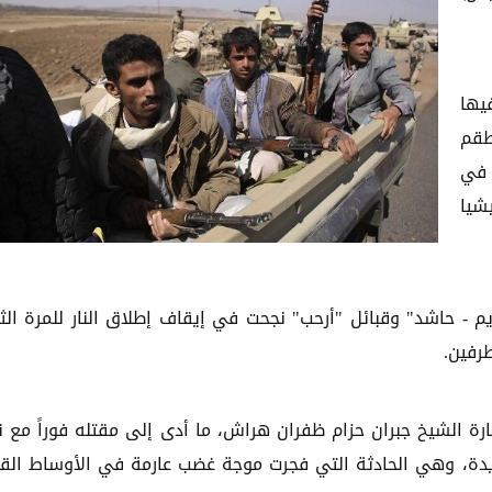
يها
طقم
 في
شيا
 حاشد" وقبائل "أرحب" نجحت في إيقاف إطلاق النار للمرة الثا
 الشيخ جبران حزام ظفران هراش، ما أدى إلى مقتله فوراً مع ن
ط سوق ريدة، وهي الحادثة التي فجرت موجة غضب عارمة في الأوساط القب