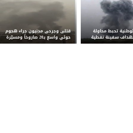
لوطنية تحبط محاولة
قتلى وجرحى مدنيون جراء هجوم
تهداف سفينة نفطية
حوثي واسع بـ20 صاروخاً ومسيّرة
قبالة المخا
على مأرب وشبوة