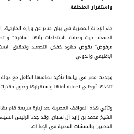
واستقرار المنطقة.
جاء الإدانة المصرية في بيان صادر عن وزارة الخارجية، ا
الجمعة، حيث وصفت الاعتداءات بأنها "سافرة" و"تص
مرفوض" يقوض جهود خفض التصعيد وتحقيق الاستق
الإقليمي والدولي.
وجددت مصر في بيانها تأكيد تضامنها الكامل مع دولة ال
تتخذها أبوظبي لحماية أمنها واستقرارها وصون مقدراته
وتأتي هذه المواقف المصرية بعد زيارة سريعة قام بها 
الشيخ محمد بن زايد آل نهيان. وقد جدد الرئيس السيسي خ
المدنيين والمنشآت المدنية في الإمارات.