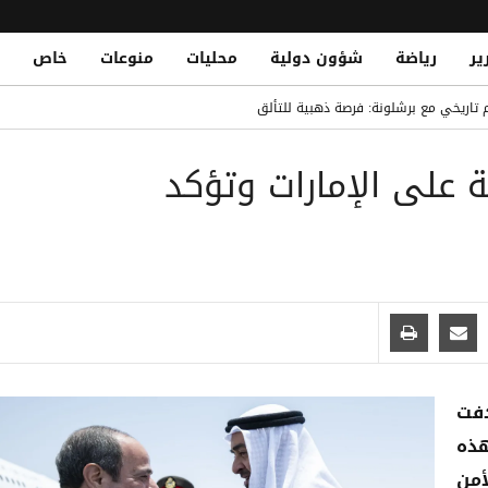
ير
رياضة
شؤون دولية
محليات
منوعات
خاص
ز والقوات الحكومية تقصف مواقع حوثية
م تاريخي مع برشلونة: فرصة ذهبية للتألق
لى عرش أغلى اللاعبين الأفارقة بانتقاله لريال مدريد
ية على الإمارات وتؤكد
قات الشباب في التاريخ.. تعرف على القائمة الكاملة
Yemeni National Fatally Stabbed in Somal
دفت
هذه
أمن