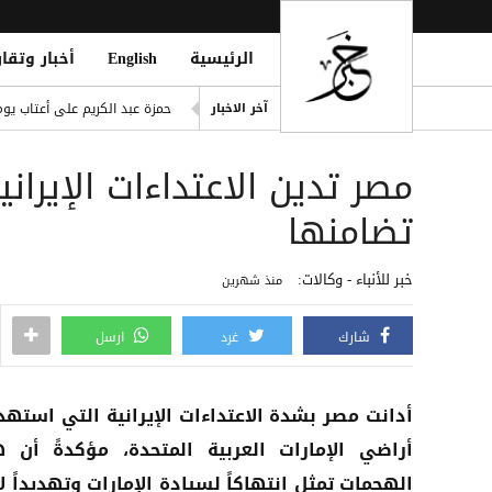
الرئيسية
English
أخبار وتقار
تجدد الاشتباكات في جبهات تع
حمزة عبد الكريم على أعتاب يو
آخر الاخبار
صفقة تاريخية: ديوماندي يتربع ع
مصر تدين الاعتداءات الإيران
اليونيسف: 300 طفل قتيل في غزة خلال 300 يوم من وقف إطلاق النار
ديوماندي يقتحم قائمة أغلى صف
تضامنها
i Mosque During Friday Prayers
خبر للأنباء - وكالات:
منذ شهرين
شارك
غرد
ارسل
أدانت مصر بشدة الاعتداءات الإيرانية التي استه
أراضي الإمارات العربية المتحدة، مؤكدةً أن 
الهجمات تمثل انتهاكاً لسيادة الإمارات وتهديداً ل