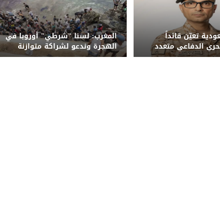
دية تعيّن قائداً
المغرب: لسنا "شرطي" أوروبا في
بحري الدفاعي متعدد
الهجرة وندعو لشراكة متوازنة