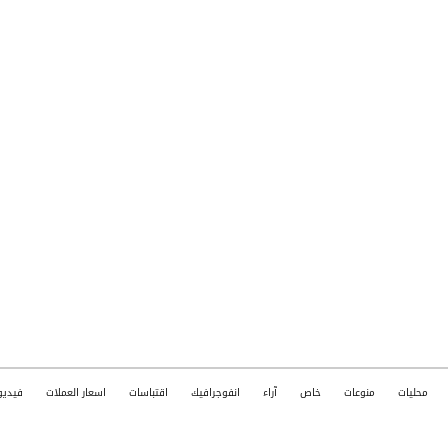
محليات
منوعات
خاص
آراء
انفوجرافيك
اقتباسات
اسعار العملات
فيديو