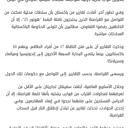
وفي تطور آخر، أفادت تقارير من باكستان بأن سلطات محلية تمكنت من
التواصل مع القراصنة الذين يحتجزون ناقلة النفط "هونور 25"، إلا أن
الخاطفين رفضوا التفاوض، مطالبين بأن تتولى الحكومة الباكستانية
المحادثات مباشرة.
وذكرت التقارير أن على متن الناقلة 17 من أفراد الطاقم، بينهم 10
باكستانيين، بينما ينتمي البحارة السبعة الآخرون إلى إندونيسيا وميانمار
وسريلانكا.
ويسعى القراصنة، بحسب التقارير، إلى التواصل مع حكومات تلك الدول.
وخلال الأسابيع الماضية، أبلغت سفينتان تجاريتان على الأقل عن
تعرضهما لمحاولات اقتراب من قوارب يشتبه بأنها تابعة لقراصنة، إلا أن
الحراس المسلحين على متنهما نجحوا في إبعاد المهاجمين. وفي
إحدى الحوادث، تحدثت تقارير عن تبادل لإطلاق النار قبل انسحاب
القراصنة.