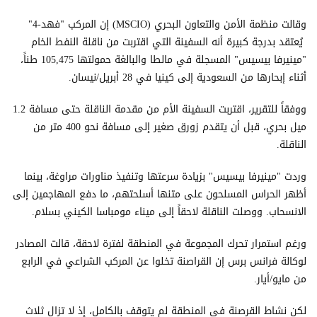
وقالت منظمة الأمن والتعاون البحري (MSCIO) إن المركب "فهد-4"
يُعتقد بدرجة كبيرة أنه السفينة التي اقتربت من ناقلة النفط الخام
"مينيرفا بيسيس" المسجلة في مالطا والبالغة حمولتها 105,475 طناً،
أثناء إبحارها من السعودية إلى كينيا في 28 أبريل/نيسان.
ووفقاً للتقرير، اقتربت السفينة الأم من مقدمة الناقلة حتى مسافة 1.2
ميل بحري، قبل أن يتقدم زورق صغير إلى مسافة نحو 400 متر من
الناقلة.
وردت "مينيرفا بيسيس" بزيادة سرعتها وتنفيذ مناورات مراوغة، بينما
أظهر الحراس المسلحون على متنها أسلحتهم، ما دفع المهاجمين إلى
الانسحاب. ووصلت الناقلة لاحقاً إلى ميناء مومباسا الكيني بسلام.
ورغم استمرار تحرك المجموعة في المنطقة لفترة لاحقة، قالت المصادر
لوكالة فرانس برس إن القراصنة تخلوا عن المركب الشراعي في الرابع
من مايو/أيار.
لكن نشاط القرصنة في المنطقة لم يتوقف بالكامل، إذ لا تزال ثلاث