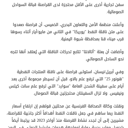
سفن تجارية أخرى على الأقل محتجزة لدى القراصنة قبالة السواحل
الصومالية.
وأعلنت منظمة الأمن والتعاون البحري، الخميس، أن قراصنة صعدوا
على متن ناقلة النفط "يوريكا" في الثاني من مايو/أيار أثناء رسوها
قرب ميناء قنا بمحافظة شبوة اليمنية.
وأضافت أن بعثة "أتالانتا" تتابع تحركات الناقلة التي يُعتقد أنها تتجه
نحو الساحل الصومالي.
وفي أبريل/نيسان، استولى قراصنة على ناقلة المنتجات النفطية
"هونور 25" التي ترفع علم بالاو، قبل أن تسيطر مجموعة أخرى بعد
أيام على سفينة الشحن العامة "سوارد" التي ترفع علم سانت كيتس
ونيفيس. ولا تزال السفينتان محتجزتين قبالة الصومال.
ونقلت وكالة الصحافة الفرنسية عن محللين قولهم إن ارتفاع أسعار
النفط ربما ساهم في جعل ناقلات النفط أهدافاً أكثر جاذبية للقراصنة،
مشيرين إلى أن تجدد نشاط القرصنة منذ أواخر 2023 قد يرتبط أيضاً
بتحويل موارد بحرية دولية لمواجهة هجمات مليشيا الحوثي في اليمن.