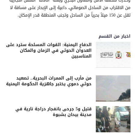
وحذرت منظمة الأمن والتعاون البحري وبعثة "أتالانتا" السفن التجارية
من الاقتراب من الساحل الصومالي، داعية إلى الإبحار على مسافة لا
تقل عن 150 ميلاً بحرياً من الساحل وتجنب المنطقة قدر الإمكان.
اخبار من القسم
الدفاع اليمنية: القوات المسلحة سترد على
العدوان الحوثي في الزمان والمكان
المناسبين
من مأرب إلى الممرات البحرية.. تصعيد
حوثي دموي يختبر جاهزية الحكومة اليمنية
قتيل و5 جرحى بانفجار دراجة نارية في
مدينة بيحان بشبوة