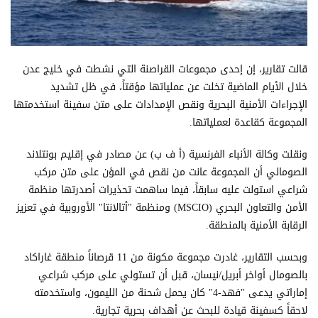
قالت تقارير، إن إحدى مجموعات القراصنة التي نشطت في خليج عدن
خلال الأيام الماضية تخلت عن عملياتها مؤقتاً، في ظل تشديد
الإجراءات الأمنية البحرية ونقص الإمدادات على متن سفينة استخدمتها
المجموعة كقاعدة لعملياتها.
ونقلت وكالة الأنباء الفرنسية (أ ف ب) عن مصادر في إقليم بونتلاند
الصومالي أن المجموعة عانت من نقص في المؤن على متن مركب
شراعي استولت عليه سابقاً، فيما ساهمت تحذيرات أصدرتها منظمة
الأمن والتعاون البحري (MSCIO) ومنظمة "أتالانتا" الأوروبية في تعزيز
الرقابة الأمنية بالمنطقة.
وبحسب التقارير، غادرت مجموعة مكونة من 11 قرصاناً منطقة غاراكاد
بالصومال أواخر أبريل/نيسان، قبل أن تستولي على مركب شراعي
إماراتي يدعى "فهد-4" كان يحمل شحنة من الليمون، واستخدمته
لاحقاً كسفينة قيادة للبحث عن أهداف بحرية تجارية.