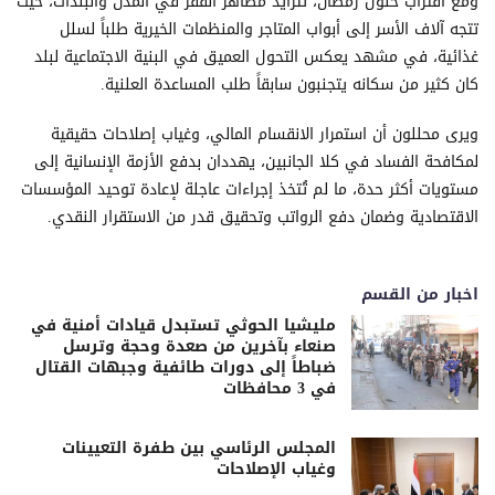
ومع اقتراب حلول رمضان، تتزايد مظاهر الفقر في المدن والبلدات، حيث
تتجه آلاف الأسر إلى أبواب المتاجر والمنظمات الخيرية طلباً لسلل
غذائية، في مشهد يعكس التحول العميق في البنية الاجتماعية لبلد
كان كثير من سكانه يتجنبون سابقاً طلب المساعدة العلنية.
ويرى محللون أن استمرار الانقسام المالي، وغياب إصلاحات حقيقية
لمكافحة الفساد في كلا الجانبين، يهددان بدفع الأزمة الإنسانية إلى
مستويات أكثر حدة، ما لم تُتخذ إجراءات عاجلة لإعادة توحيد المؤسسات
الاقتصادية وضمان دفع الرواتب وتحقيق قدر من الاستقرار النقدي.
اخبار من القسم
مليشيا الحوثي تستبدل قيادات أمنية في
صنعاء بآخرين من صعدة وحجة وترسل
ضباطاً إلى دورات طائفية وجبهات القتال
في 3 محافظات
المجلس الرئاسي بين طفرة التعيينات
وغياب الإصلاحات