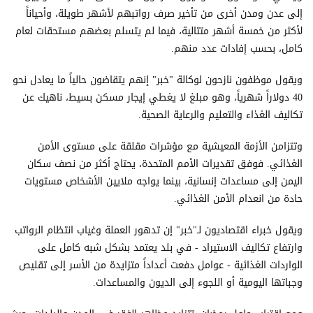
إلى عدن ومدن أخرى من تأخير صرف رواتبهم لأشهر طويلة، وأحياناً
لأكثر من خمسة أشهر متتالية، فيما لم يتسلم بعضهم مستحقات لعام
كامل، بحسب إفادات عدد منهم.
ويقول موظفون نازحون لوكالة "خبر" إنهم يتقاضون حالياً ما يعادل نحو
40 دولاراً شهرياً، وهو مبلغ لا يغطي إيجار مسكن بسيط، ناهيك عن
تكاليف الغذاء والتعليم والرعاية الصحية.
وتتزامن الأزمة المعيشية مع مؤشرات مقلقة على مستوى الأمن
الغذائي. فوفق تقديرات الأمم المتحدة، يحتاج أكثر من نصف سكان
اليمن إلى مساعدات إنسانية، بينما يواجه ملايين الأشخاص مستويات
حادة من انعدام الأمن الغذائي.
ويقول خبراء اقتصاديون لـ"خبر" إن تدهور العملة وغياب انتظام الرواتب
وارتفاع تكاليف الاستيراد - في بلد يعتمد بشكل شبه كامل على
الواردات الغذائية - عوامل دفعت أعداداً متزايدة من الأسر إلى تقليص
وجباتها اليومية أو اللجوء إلى الديون والمساعدات.