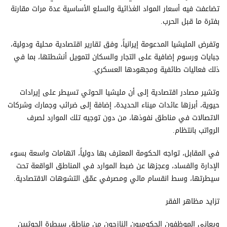
تضاعفت فيه أسعار المواد الغذائية والسلع الأساسية عدة مرات مقارنة
بفترة ما قبل الحرب.
وتفرض المليشيا المدعومة إيرانياً، وفق تقارير اقتصادية محلية ودولية،
جبايات ورسوم إضافية على التجار والسكان لتمويل أنشطتها، بما في
ذلك فعاليات طائفية ومجهودها العسكري.
وتشير مصادر اقتصادية إلى أن مليشيا الحوثي تسيطر على إيرادات
حيوية، أبرزها عائدات ميناء الحديدة، إضافة إلى ضرائب وجمارك وشركات
الاتصالات في مناطق نفوذها، من دون توجيه تلك الموارد لصرف
الرواتب بانتظام.
في المقابل، تواجه الحكومة المعترف بها دولياً، اتهامات واسعة بسوء
الإدارة والفساد، وعجزها عن ضبط الموارد في المناطق الواقعة تحت
سيطرتها، وسط انقسام مالي ومصرفي عمّق التشوهات الاقتصادية.
تزايد مظاهر الفقر
ويعاني الموظفون الحكوميون النازحون من مناطق سيطرة الحوثيين