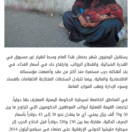
يستقبل اليمنيون شهر رمضان هذا العام وسط انهيار غير مسبوق في
القدرة الشرائية، وانقطاع الرواتب، وارتفاع حاد في أسعار الغذاء، في
بلد أنهكته حرب مستمرة منذ أكثر من عقد وأضعفت مؤسساته
الاقتصادية والمالية، بينما تتبادل السلطات المتنازعة الاتهامات بالفساد
وسوء الإدارة ونهب الموارد العامة.
في المناطق الخاضعة لسيطرة الحكومة اليمنية المعترف بها دولياً،
تراجعت القيمة الفعلية لرواتب الموظفين الحكوميين التي تتراوح ما بين
50 و70 ألف ريال يمني، أي ما يعادل نحو 30 إلى 43 دولاراً بأسعار
الصرف الحالية، مقارنة بما بين 230 و320 دولاراً قبل اندلاع الحرب إثر
سيطرة مليشيا الحوثي الإرهابية على صنعاء في سبتمبر/أيلول 2014.