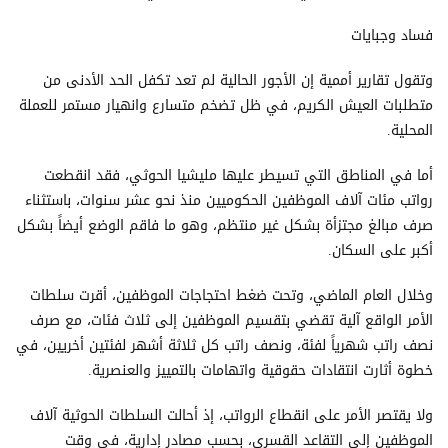
فساد وجبايات
وتقول تقارير أممية إن الأجور الحالية لم تعد تكفل الحد الأدنى من
متطلبات العيش الكريم، في ظل تضخم متسارع وانهيار مستمر للعملة
المحلية.
أما في المناطق التي تسيطر عليها مليشيا الحوثي، فقد انقطعت
رواتب مئات آلاف الموظفين الحكوميين منذ نحو عشر سنوات، باستثناء
صرف مبالغ مجتزأة بشكل غير منتظم، وهو ما فاقم الوضع أيضاً بشكل
أكبر على السكان.
وخلال العام الماضي، وتحت ضغط احتجاجات الموظفين، أقرت سلطات
الأمر الواقع آلية تقضي بتقسيم الموظفين إلى ثلاث فئات، مع صرف
نصف راتب شهرياً لفئة، ونصف راتب كل ثلاثة أشهر لفئتين أخريين، في
خطوة أثارت انتقادات حقوقية واتهامات بالتمييز والعنصرية.
ولا يقتصر الأمر على انقطاع الرواتب، إذ أحالت السلطات الحوثية آلاف
الموظفين إلى التقاعد القسري، بحسب مصادر إدارية، في وقت