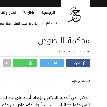
الرئيسية
English
أخبار وتقار
الأطراف الإقليمية الأربعة تؤك
طرابزون سبور التركي يعلن ضم 
آخر الاخبار
العثور على امرأة مقتولة في 
محكمة اللصوص
ter to Boost Financial Stability
المركزي اليمني يطلق سجلاً موحد
عدن - خبر للأنباء:
منذ سنة
هجوم حوثي جديد في خليج عدن
شارك
غرد
ارسل
محمد جميح
الحكم الذي أصدره الحوثيون بإعدام أحمد علي عبدالله ص
ليس حكماً قضائياً، بل سياسياً، ولا حكم قاضٍ، بل حكم 