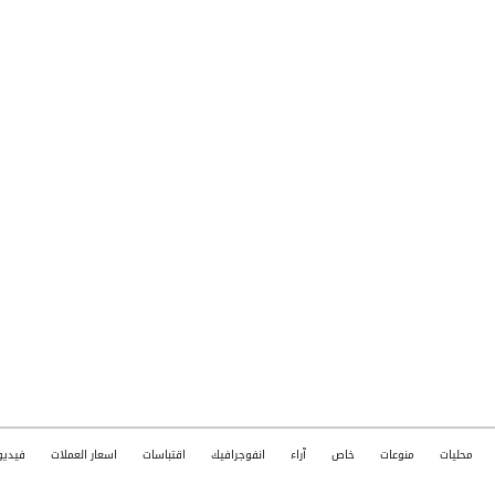
محليات
منوعات
خاص
آراء
انفوجرافيك
اقتباسات
اسعار العملات
فيديو