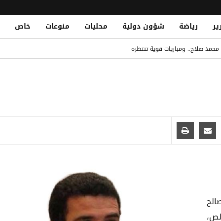
ير
رياضة
شؤون دولية
محليات
منوعات
خاص
د أهمية سلامة الممرات المائية في باب المندب
محمد صلاح.. ومباريات قوية تنتظره
منطقة هجدة بتعز
Yemen Central Bank Launches Unified Default Regis
اً للمتعثرين لتعزيز الاستقرار المالي والحد من المخاطر الائتمانية
 يرفع التوتر البحري بعد استهداف سفينة سعودية
الح
لص،