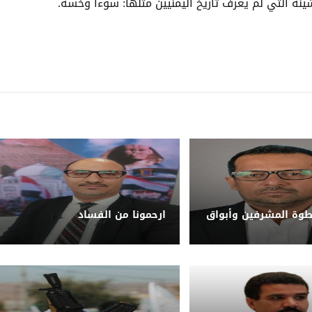
ة التي لم يعرف تأريخ اليمنيين مثلها: سوءاً وخسة.
طوة المشرفين وأبواق
ارحمونا من الفساد