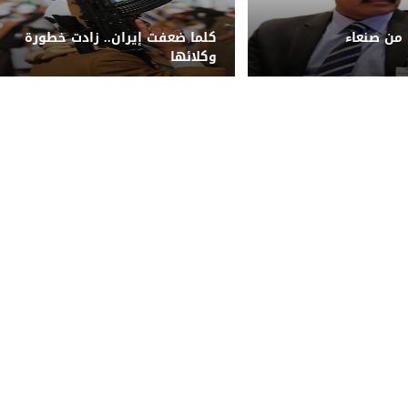
 من صنعاء
كلما ضعفت إيران.. زادت خطورة
وكلائها