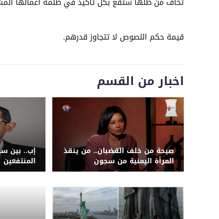
تخاف من ظلها ستقع بكل تأكيد في ظُلمة أعمالها المشين
قيمة حكم اللصوص لا تتجاوز قدرهم.
اخبار من القسم
صيحة من خلف القضبان.. من ينقذ
إب.. بين س
المرأة اليمنية من سجون
المنتفعين
الحوثيين؟