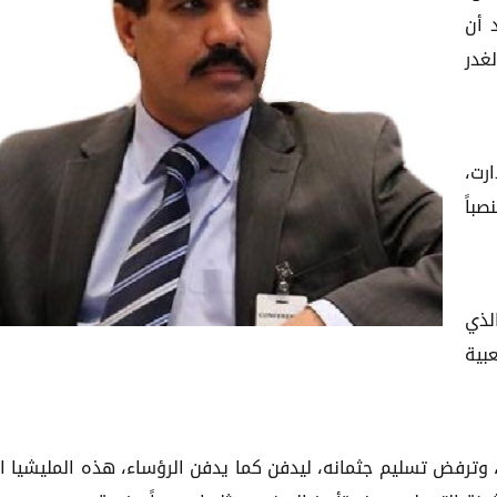
 أن
غدر
رت،
باً
لذي
بية
وترفض تسليم جثمانه، ليدفن كما يدفن الرؤساء، هذه المليشيا ا