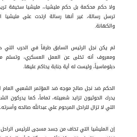
ولا حكم محكمة بل حكم مليشيا،، مليشيا سخيفة تريد
ترسل رسالة، غير أنها رسالة ارتدت على مليشيا ال
والكهانة.
لم يكن نجل الرئيس السابق طرفاً في الحرب التي دا
ومعروف أنه تخلى عن العمل العسكري، وتسلم منص
دبلوماسياً، وليست له أية جنابة يحاكم عليها.
الحكم ضد نجل صالح موجه ضد المؤتمر الشعبي العام ا
يدرك الحوثيون تزايد شعبيته، تماماً، كما يدركون الشع
التي لا تزال للراحل المرحوم علي عبدالله صالحه وأسرته.
إن المليشيا التي تخاف من جسد مسجى للرئيس الراحل، 