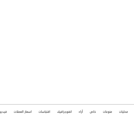
محليات
منوعات
خاص
آراء
انفوجرافيك
اقتباسات
اسعار العملات
فيديو