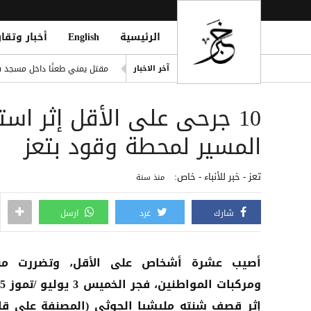
الرئيسية
English
أخبار وتقار
صلاح ضمن الأغنى عالمياً.. ورون
مقتل يمني طعنًا داخل مسجد في
آخر الاخبار
eption for the Insurgent Militia
10 جرحى على الأقل إثر ا
مانشستر سيتي يرفض عرض برش
الشائعات.. رئة التزييف التي 
المسير لمحطة وقود بتعز
وفاة امرأتين وغرق أحياء وأنفا
تعز - خبر للأنباء - خاص:
منذ سنة
شارك
غرد
ارسل
أصيب عشرة أشخاص على الأقل، وتضررت منا
إثر قصف شنته مليشيا الحوثي (المصنفة على قا