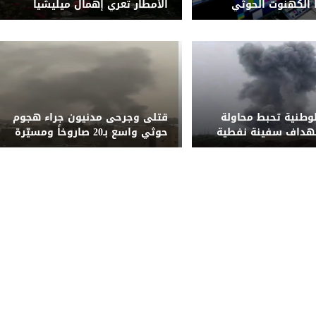
الكهنوت الحوثي
الأمطار تعري إهمال ميليشيا
الحوثي لشبكة التصريف بصنعاء
لوطنية تحبط محاولة
قتلى وجرحى مدنيون جراء هجوم
تهداف سفينة نفطية
حوثي واسع بـ20 صاروخاً ومسيّرة
قبالة المخا
على مأرب وشبوة