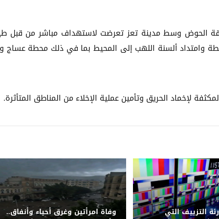
قة الحوض وسط مدينة تعز تعرضت لاستهداف مباشر من قبل طي
حطة وامتداد ألسنة اللهب إلى المحيط بما في ذلك محطة عساج و
فة لإخماد الحريق وتأمين عملية الإخلاء من المناطق المتأثرة.
رئة التزييف التي
وفاة امرأتين وغرق أحياء وأنفاق..