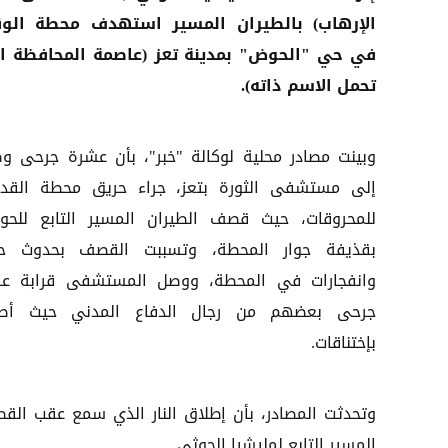
الإرهاب) بالطيران المسير استهدف محطة الو
في حي "الحوض" بمدينة تعز (عاصمة المحافظة ا
تحمل الاسم ذاته).
وبينت مصادر محلية لوكالة "خبر"، بأن عشرة جرحى وص
إلى مستشفى الثورة بتعز، جراء حريق محطة الق
للمحروقات، حيث قصف الطيران المسير التابع للحوث
بقذيفة جوار المحطة، وتسببت القصف بحدوث ح
وانفجارات في المحطة، ووصل المستشفى قرابة ع
جرحى بعضهم من رجال الدفاع المدني حيث أصي
بإختناقات.
وتحدثت المصادر، بأن إطلاق النار الذي سمع عقب الق
المسير التابع لمليشيا الحوثي.