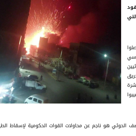
قود
لتي
لوا
دسي
يين
ريق
شرة
بوا
صف الحوثي هو ناجم عن محاولات القوات الحكومية لإسقاط الطي