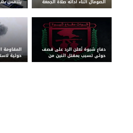
الصومال أثناء أدائه صلاة الجمعة
يتنفس بها 
دفاع شبوة تُعلن الرد على قصف
المقاومة ا
حوثي تسبب بمقتل اثنين من
حوثية لاس
قواتها بجبهة حريب
بزورق مفخخ 