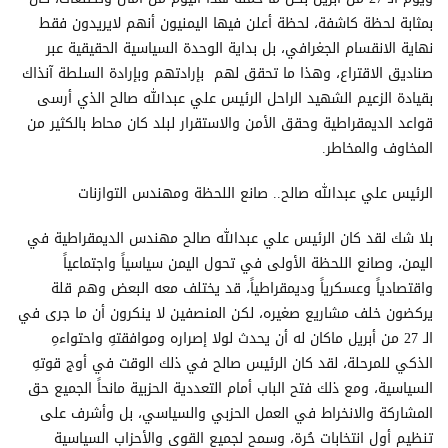
بمثابة لحظة كاشفة، لحظة أعلن فيها اليمنيون أنهم لايريدون فقط
نهاية الانقسام الجغرافي، بل بداية الوحدة السياسية الحقيقية عبر
صناديق الاقتراع، وهذا ما تحقق لهم بإرادتهم وبإرادة السلطة آنذاك
بقيادة الزعيم الشهيد الراحل الرئيس علي عبدالله صالح الذي أرسى
قواعد الديمقراطية وحقق الأمن والاستقرار لبلد كان محاط بالكثير من
المخاوف والمخاطر.
الرئيس علي عبدالله صالح.. صانع اللحظة ومهندس التوازنات
بلا شك لقد كان الرئيس علي عبدالله صالح مهندس الديمقراطية في
اليمن، وصانع اللحظة الأولى في تحول اليمن سياسياً واجتماعياً
واقتصادياً وعسكرياً وديمقراطياً، قد يختلف معه البعض وهم قلة
يركضون خلف مشاريع صغيره، لكن المنصفين لا ينكرون أن ما جرى في
الـ 27 من أبريل ماكان له أن يحدث لولا إصراره وموافقتهِ واحتواءهِ
الذكي للمرحلة، لقد كان الرئيس صالح في ذلك الوقت في أوج قوتهِ
السياسية، ومع ذلك فتح الباب أمام التعددية الحزبية مانحاً الجميع حق
المشاركة والانخراط في العمل الحزبي والسياسي، بل وأشرف على
تنظيم أول انتخابات حُرة، وسمح لجميع القوى والأحزاب السياسية