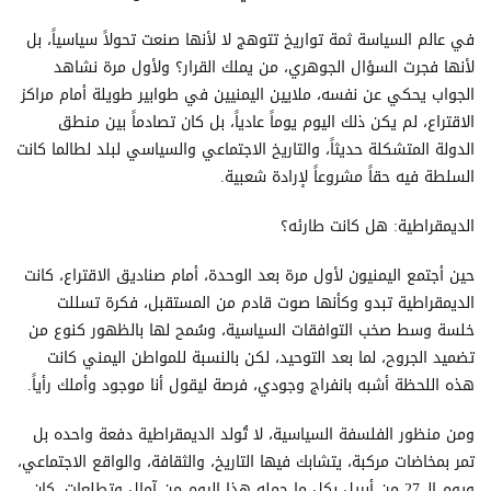
في عالم السياسة ثمة تواريخ تتوهج لا لأنها صنعت تحولاً سياسياً، بل
لأنها فجرت السؤال الجوهري، من يملك القرار؟ ولأول مرة نشاهد
الجواب يحكي عن نفسه، ملايين اليمنيين في طوابير طويلة أمام مراكز
الاقتراع، لم يكن ذلك اليوم يوماً عادياً، بل كان تصادماً بين منطق
الدولة المتشكلة حديثاً، والتاريخ الاجتماعي والسياسي لبلد لطالما كانت
السلطة فيه حقاً مشروعاً لإرادة شعبية.
الديمقراطية: هل كانت طارئه؟
حين أجتمع اليمنيون لأول مرة بعد الوحدة، أمام صناديق الاقتراع، كانت
الديمقراطية تبدو وكأنها صوت قادم من المستقبل، فكرة تسللت
خلسة وسط صخب التوافقات السياسية، وسُمح لها بالظهور كنوع من
تضميد الجروح، لما بعد التوحيد، لكن بالنسبة للمواطن اليمني كانت
هذه اللحظة أشبه بانفراج وجودي، فرصة ليقول أنا موجود وأملك رأياً.
ومن منظور الفلسفة السياسية، لا تُولد الديمقراطية دفعة واحده بل
تمر بمخاضات مركبة، يتشابك فيها التاريخ، والثقافة، والواقع الاجتماعي،
ويوم الـ 27 من أبريل بكل ما حمله هذا اليوم من آمال وتطلعات، كان