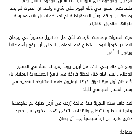
الجدران، والوجوه على البوسترات تتنافس بالوعود، الناس رغم
خلافاتهم اتفقوا في ذلك اليوم على شيء واحد: أن الصوت لم يعد
رصاصة، بل ورقة، وبأن الديمقراطية لم تعد خطاب بل باتت ممارسة
عنوانها صناديق الاقتراع.
مرت السنوات وتعاقبت الأزمات، لكن ظل 27 أبريل محفوراً في وجدان
اليمنيين كرمزاً ليوماً استطاع فيه المواطن اليمني أن يرفع رأسه عالياً
ويقول أنا أُقرر.
ومع كل ذلك بقي الـ 27 من أبريل يوماً رمزياً له ثقلهُ في الضمير
الوطني، ليس لأنه مَثل لحظة فارقة في تاريخ الجمهورية اليمنية، بل
لأنه كان أول مرة تذوَقَ فيها اليمنيون طعم المشاركة الشعبية في
رسم المسار السياسي للبلد.
لقد كانت هذه التجربة نبتة صالحة زُرعت في أرض صلبة ثم هاجمتها
رياح التسلط والتشظي والانقلاب، لتبقى هذه الذكرى ليس مجرد
ذكرى عابره، بل إرثاً سياسياً يجب أن يُصان.
ختماماً: