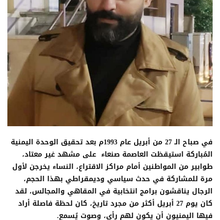
في صباح الـ 27 من أبريل عام 1993م بعد تحقيق الوحدة اليمنية
المُباركة استيقظت العاصمة صنعاء على مشهد غير معتاد،
طوابير من المواطنين أمام مراكز الاقتراع، النساء يخرجن لأول
مرة للمشاركة في حدث سياسي وديمقراطي بهذا الحجم،
الرجال يناقشون برامج انتخابية في المقاهي والمجالس، لقد
كان يوم 27 أبريل أكثر من مجرد تاريخ، كان لحظة فاصلة أراد
فيها اليمنيون أن يكون لهم رأي، وصوت يُسمع.