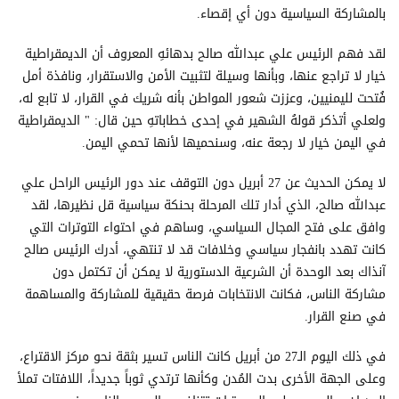
بالمشاركة السياسية دون أي إقصاء.
لقد فهم الرئيس علي عبدالله صالح بدهائهِ المعروف أن الديمقراطية
خيار لا تراجع عنها، وبأنها وسيلة لتثبيت الأمن والاستقرار، ونافذة أمل
فُتحت لليمنيين، وعززت شعور المواطن بأنه شريك في القرار، لا تابع له،
ولعلي أتذكر قولهُ الشهير في إحدى خطاباتهِ حين قال: " الديمقراطية
في اليمن خيار لا رجعة عنه، وسنحميها لأنها تحمي اليمن.
لا يمكن الحديث عن 27 أبريل دون التوقف عند دور الرئيس الراحل علي
عبدالله صالح، الذي أدار تلك المرحلة بحنكة سياسية قل نظيرها، لقد
وافق على فتح المجال السياسي، وساهم في احتواء التوترات التي
كانت تهدد بانفجار سياسي وخلافات قد لا تنتهي، أدرك الرئيس صالح
آنذاك بعد الوحدة أن الشرعية الدستورية لا يمكن أن تكتمل دون
مشاركة الناس، فكانت الانتخابات فرصة حقيقية للمشاركة والمساهمة
في صنع القرار.
في ذلك اليوم الـ27 من أبريل كانت الناس تسير بثقة نحو مركز الاقتراع،
وعلى الجهة الأخرى بدت المُدن وكأنها ترتدي ثوباً جديداً، اللافتات تملأ