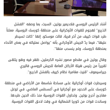
أشاد الرئيس الروسي فلاديمير بوتين، السبت، بما وصفه "الفشل
الذريع" لهجوم للقوات الأوكرانية على منطقة كورسك الروسية، معلناً
طرد قوات كييف من آخر قرية، قالت موسكو، إنها "كانت تسيطر
عليها"، فيما ردّ الجيش الأوكراني بأنه "يواصل عملياته في بعض الأنحاء
بمنطقة كروسك، ولم ينسحب منها".
وقال بوتين في مقطع مصور نشره الكرملين، ظهر فيه وهو يتلقى
تقريراً من رئيس هيئة الأركان العامة للجيش الروسي فاليري
جيراسيموف "مُنيت مغامرة نظام كييف بالفشل الذريع".
وسيطرت قوات أوكرانية على مساحة شاسعة من الأراضي في منطقة
كورسك على الحدود مع أوكرانيا في أغسطس الماضي، في توغل
مفاجئ أحرج بوتين. وتحاول القوات الروسية منذ ذلك الحين طردها.
وساندت قوات من كوريا الشمالية في وقت لاحق القوات الروسية.