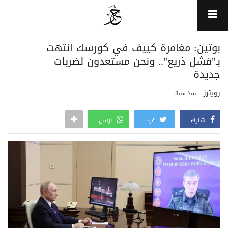
بوتين: مغامرة كييف في كورسك انتهت
بـ"فشل ذريع".. ونحن مستعدون لضربات
جديدة
رويترز
منذ سنة
شارك
غرد
ارسل