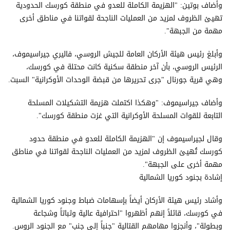
وأضاف بوتين: "الهزيمة الكاملة للعدو في منطقة كورسك الحدودية
تهيئ الظروف لمزيد من العمليات الناجحة لقواتنا في مناطق أخرى
مهمة من الجبهة".
وأبلغ رئيس هيئة الأركان العامة للجيش الروسي، فاليري جيراسيموف،
الرئيس الروسي، بأن آخر منطقة سكنية كانت محتلة في كورسك،
وهي قرية جورنال "جرى تحريرها من قبضة الوحدات الأوكرانية" السبت.
وأضاف جيراسيموف: "وهكذا اكتملت هزيمة التشكيلات المسلحة
التابعة للقوات المسلحة الأوكرانية التي غزت منطقة كورسك".
وقال لجيراسيموف إن "الهزيمة الكاملة للعدو في منطقة حدود
كورسك تُهيئ الظروف لمزيد من العمليات الناجحة لقواتنا في مناطق
مهمة أخرى على الجبهة".
إشادة بجنود كوريا الشمالية
وأشاد رئيس هيئة الأركان أيضاً بإسهامات ضباط وجنود كوريا الشمالية
في كورسك، قائلاً إنهم أظهروا "احترافية عالية وثباتاً وشجاعة
وبطولة"، وأنجزوا مهامهم القتالية "جنباً إلى جنب" مع الجنود الروس.