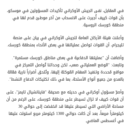
في المقابل، نفى الجيش الأوكراني تأكيدات المسؤولين في موسكو،
بأن قوات كييف أُجبرت على الانسحاب من آخر موطئ قدم لها في
منطقة كورسك الروسية.
وأعلنت هيئة الأركان العامة للجيش الأوكراني في بيان على منصة
تليجرام، أن القوات تواصل عملياتها في بعض الأنحاء بمنطقة كورسك.
وأضافت أن "عمليتها الدفاعية في بعض مناطق كورسك مستمرة".
وتابعت: "الوضع العملياتي صعب، لكن وحداتنا تُواصل التمركز في
مواقع مُحددة وتنفيذ المهام المُوكلة إليها، وتُلحق أضراراً نارية فعّالة
بالعدو من جميع أنواع الأسلحة، بما في ذلك تكتيكات الدفاع النشط".
وأصرّ مسؤول أوكراني في حديثه مع صحيفة "فاينانشيال تايمز"، على
أن قوات كييف لا تزال تسيطر على منطقة كورسك، على الرغم من أن
مساحة الأراضي التي تسيطر عليها قد انخفضت إلى حوالي 30
كيلومتراً مربعاً، بعد أن كانت حوالي 1300 كيلومتر مربع استولت عليها
في أغسطس الماضي.