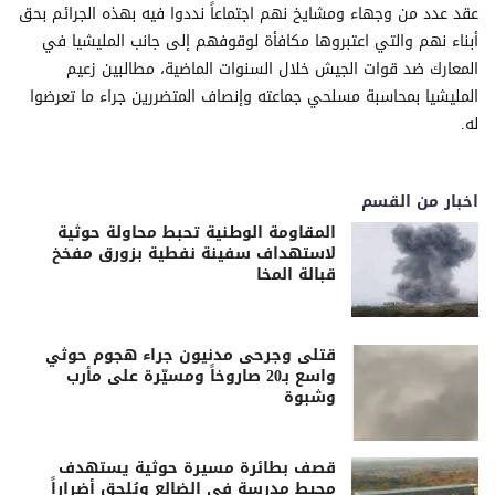
عقد عدد من وجهاء ومشايخ نهم اجتماعاً نددوا فيه بهذه الجرائم بحق
أبناء نهم والتي اعتبروها مكافأة لوقوفهم إلى جانب المليشيا في
المعارك ضد قوات الجيش خلال السنوات الماضية، مطالبين زعيم
المليشيا بمحاسبة مسلحي جماعته وإنصاف المتضررين جراء ما تعرضوا
له.
اخبار من القسم
المقاومة الوطنية تحبط محاولة حوثية
لاستهداف سفينة نفطية بزورق مفخخ
قبالة المخا
قتلى وجرحى مدنيون جراء هجوم حوثي
واسع بـ20 صاروخاً ومسيّرة على مأرب
وشبوة
قصف بطائرة مسيرة حوثية يستهدف
محيط مدرسة في الضالع ويُلحق أضراراً