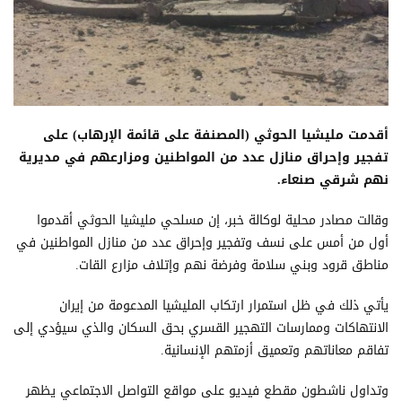
أقدمت مليشيا الحوثي (المصنفة على قائمة الإرهاب) على
تفجير وإحراق منازل عدد من المواطنين ومزارعهم في مديرية
نهم شرقي صنعاء.
وقالت مصادر محلية لوكالة خبر، إن مسلحي مليشيا الحوثي أقدموا
أول من أمس على نسف وتفجير وإحراق عدد من منازل المواطنين في
مناطق قرود وبني سلامة وفرضة نهم وإتلاف مزارع القات.
يأتي ذلك في ظل استمرار ارتكاب المليشيا المدعومة من إيران
الانتهاكات وممارسات التهجير القسري بحق السكان والذي سيؤدي إلى
تفاقم معاناتهم وتعميق أزمتهم الإنسانية.
وتداول ناشطون مقطع فيديو على مواقع التواصل الاجتماعي يظهر