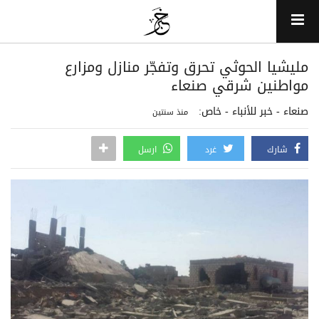
مليشيا الحوثي تحرق وتفجّر منازل ومزارع
مواطنين شرقي صنعاء
صنعاء - خبر للأنباء - خاص:
منذ سنتين
شارك
غرد
ارسل