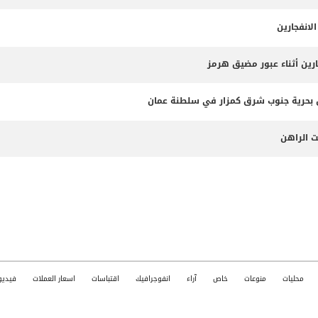
لانفجارين
ارين أثناء عبور مضيق هرمز
ت الراهن
محليات
منوعات
خاص
آراء
انفوجرافيك
اقتباسات
اسعار العملات
فيديو