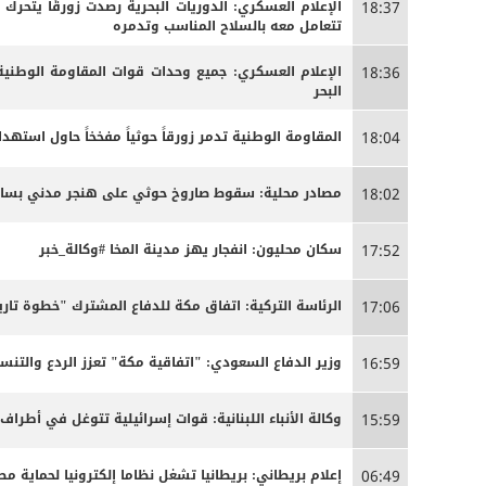
الإعلام العسكري: الدوريات البحرية رصدت زورقًا يتحرك
18:37
تتعامل معه بالسلاح المناسب وتدمره
الإعلام العسكري: جميع وحدات قوات المقاومة الوطنية
18:36
البحر
المقاومة الوطنية تدمر زورقاً حوثياً مفخخاً حاول استه
18:04
مصادر محلية: سقوط صاروخ حوثي على هنجر مدني بساحل 
18:02
سكان محليون: انفجار يهز مدينة المخا #وكالة_خبر
17:52
الرئاسة التركية: اتفاق مكة للدفاع المشترك "خطوة تاري
17:06
وزير الدفاع السعودي: "اتفاقية مكة" تعزز الردع والتنسي
16:59
وكالة الأنباء اللبنانية: قوات إسرائيلية تتوغل في أطراف
15:59
إعلام بريطاني: بريطانيا تشغل نظاما إلكترونيا لحماية م
06:49