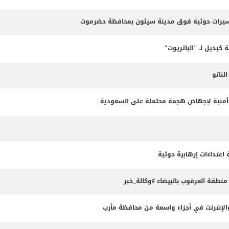
مسيرات حوثية فوق مدينة سيئون بمحافظة حضرموت
 كبديل لـ "الباتريوت"
ناتو
طة أمنية لإجهاض هجمة محتملة على السعودية
طقة العرقوب بالبيضاء #وكالة_خبر
لإنترنت في أجزاء واسعة من محافظة مأرب