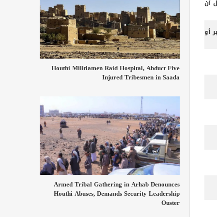
ل أن
 أو
Houthi Militiamen Raid Hospital, Abduct Five
Injured Tribesmen in Saada
Armed Tribal Gathering in Arhab Denounces
Houthi Abuses, Demands Security Leadership
Ouster