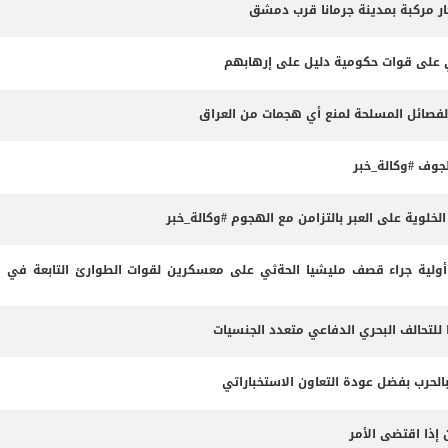
ثي على قوات حكومية دليل على إرهابهم
الفصائل المسلحة لمنع أي هجمات من العراق
وف #وكالة_خبر
لوية على العبر بالتزامن مع الهجوم #وكالة_خبر
لية جراء قصف مليشيا الحةثي على معسكرين لقوات الطوارئ التابعة في م
 للتحالف البحري الدفاعي متعدد الجنسيات
بالحرب بفضل عودة التعاون الاستخباراتي
 إذا اقتضى الأمر