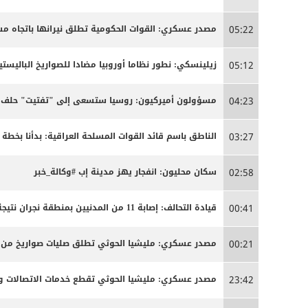
مصدر عسكري: القوات الحكومية تطلق نيرانها باتجاه 
05:22
زيلينسكي: نطور نظاما أوروبيا مضادا للصواريخ الباليستية
05:12
مسؤولون أميركيون: روسيا ستسعى إلى "تفتيت" حلف ال
04:23
الناطق باسم قائد القوات المسلحة العراقية: بدأنا بخ
03:27
سكان محليون: انفجار يهز مدينة إب #وكالة_خبر
02:58
قيادة التحالف: إصابة 11 من المدنيين بمنطقة نجران نتيجة اعتداءات إرهابية حوثية
00:41
مصدر عسكري: مليشيا الحوثي تطلق صليات صواريخ من من
00:21
مصدر عسكري: مليشيا الحوثي تقطع خدمات الاتصالات وا
23:42