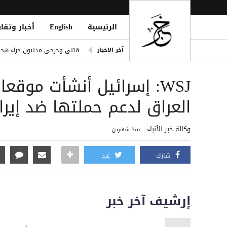
الرئيسية
English
أخبار وتقار
المقاومة الوطنية تحبط محاول
آخر الاخبار
قتلى وجرحى مدنيون جراء هجوم حوثي واسع بـ20 صارو
قصف بطائرة مسيرة حوثية يسته
WSJ: إسرائيل أنشأت موق
طرابزون سبور يدعم مشجع جالات
الحوثيون يفجرون حصن المعلا ا
العراق لدعم حملتها ضد إيرا
مأرب.. إصابة نازحين في قصف
وكالة خبر للأنباء
منذ شهرين
شارك
غرد
إرشيف آخر خبر