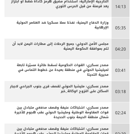
الخارجية الإماراتية: استخدام مضيق هرمز كأداة ضغط أو ابتزاز
يعد قرصنة من قبل الحرس الثوري
14:13
وزارة الدفاع اليمنية: نفذنا عملا عسكريا ضد العناصر الحوثية
الإرهابية
05:35
مجلس الأمن الدولي: جميع الرحلات إلى مطارات اليمن لابد أن
تتم بموافقة الحكومة اليمنية
04:20
مصدر عسكري: القوات الحكومية تسقط طائرة مسيّرة تابعة
لميليشيا الحوثي في منطقة بعيدة عن خطوط التماس في
03:41
مديرية التحيتا
مصدر عسكري: مليشيا الحوثي تقصف قرى جنوب الجراحي لاجبار
السكان على النزوح #وكالة_خبر
03:18
مصدر عسكري: اشتباكات عنيفة وقصف مدفعي متبادل بين
قوات المقاومة الوطنية ومليشيا الحوثي عقب هجوم للأخيرة
02:24
شمال منطقة الحيمة جنوب الحديدة
مصدر عسكري: اشتباكات عنيفة وقصف مدفعي متبادل بين
قوات المقاومة الوطنية ومليشيا الحوثي عقب هجوم للأخيرة