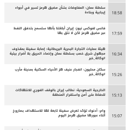
سلطنة عمان: المفاوضات بشأن مضيق هرمز تسير في أجواء
إيجابية وبناءة
18:58
فانس لفوكس نيوز: إيران أبلغتنا بأنها ستسمح بتدفق النفط
عبر مضيق هرمز لكن لا نثق بها
17:59
هيئة عمليات التجارة البحرية البريطانية: إصابة سفينة بمقذوف
مجهول شرق خصب بسلطنة عمان وإخماد الحريق بلا أضرار بيئية
16:34
#وكالة_خبر
سكان محليون: انفجار عنيف هز الأحياء السكنية بمدينة مأرب
#وكالة_خبر
15:26
الخارجية السعودية: نطالب إيران بالوقف الفوري للانتهاكات
للحفاظ على أمن واستقرار المنطقة
15:13
وام: أدنوك تؤكد تعرض سفينة تابعة لها للاستهداف بصاروخ
أثناء عبورها مضيق هرمز اليوم
15:07