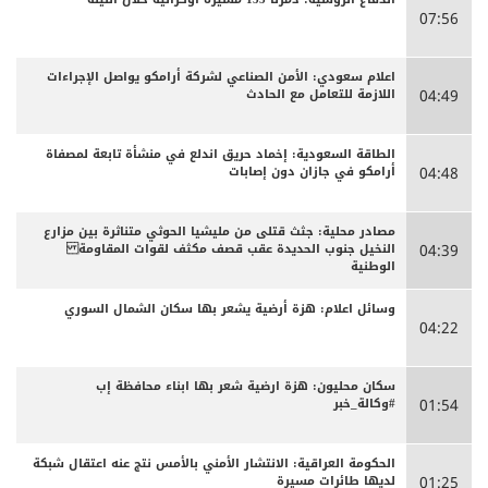
07:56
اعلام سعودي: الأمن الصناعي لشركة أرامكو يواصل الإجراءات
اللازمة للتعامل مع الحادث
04:49
الطاقة السعودية: إخماد حريق اندلع في منشأة تابعة لمصفاة
أرامكو في جازان دون إصابات
04:48
مصادر محلية: جثث قتلى من مليشيا الحوثي متناثرة بين مزارع
النخيل جنوب الحديدة عقب قصف مكثف لقوات المقاومة
04:39
الوطنية
وسائل اعلام: هزة أرضية يشعر بها سكان الشمال السوري
04:22
سكان محليون: هزة ارضية شعر بها ابناء محافظة إب
#وكالة_خبر
01:54
الحكومة العراقية: الانتشار الأمني بالأمس نتج عنه اعتقال شبكة
لديها طائرات مسيرة
01:25