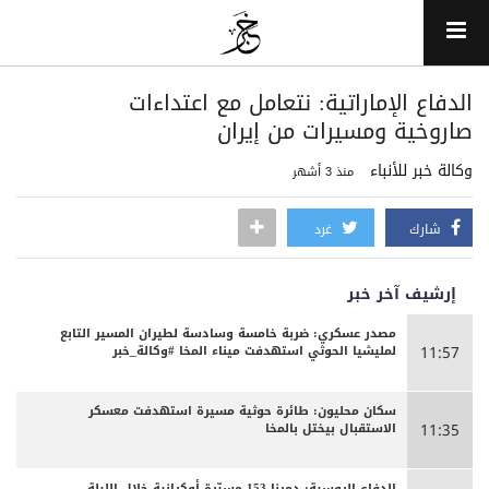
الدفاع الإماراتية: نتعامل مع اعتداءات
صاروخية ومسيرات من إيران
وكالة خبر للأنباء
منذ 3 أشهر
شارك
غرد
إرشيف آخر خبر
مصدر عسكري: ضربة خامسة وسادسة لطيران المسير التابع
لمليشيا الحوثي استهدفت ميناء المخا #وكالة_خبر
11:57
سكان محليون: طائرة حوثية مسيرة استهدفت معسكر
الاستقبال بيختل بالمخا
11:35
الدفاع الروسية: دمرنا 153 مسيّرة أوكرانية خلال الليلة