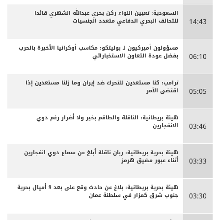
السعودية: تعيين اللواء ركن بحري عبدالله الشهري قائدا
للتحالف البحري الدفاعي متعدد الجنسيات
14:43
مسؤولون أميركيون لـ بوليتكو: مكاسب أوكرانيا الأخيرة بالحرب
بفضل عودة التعاون الاستخباراتي
06:10
ترامب: كنا مستعدين للتحرك ضد إيران وما زلنا مستعدين إذا
اقتضى الأمر
05:05
هيئة بريطانية: الناقلة والطاقم بخير ولا أضرار رغم دوي
الانفجارين
03:46
هيئة بحرية بريطانية: ربان ناقلة أبلغ عن سماع دوي انفجارين
أثناء عبور مضيق هرمز
03:33
هيئة بحرية بريطانية: بلاغ عن حادث وقع على بعد 9 أميال بحرية
جنوب شرق كمزار في سلطنة عمان
03:30