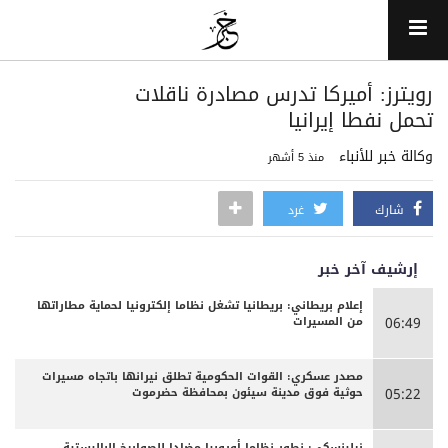
رويترز: أميركا تدرس مصادرة ناقلات
تحمل نفطا إيرانيا
وكالة خبر للأنباء
منذ 5 أشهر
شارك
غرد
إرشيف آخر خبر
إعلام بريطاني: بريطانيا تشغل نظاما إلكترونيا لحماية مطاراتها
من المسيرات
06:49
مصدر عسكري: القوات الحكومية تطلق نيرانها باتجاه مسيرات
حوثية فوق مدينة سيئون بمحافظة حضرموت
05:22
زيلينسكي: نطور نظاما أوروبيا مضادا للصواريخ الباليستية