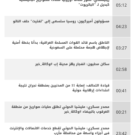
كبديل لـ "الباتريوت"
05:12
مسؤولون أميركيون: روسيا ستسعى إلى "تفتيت" حلف الناتو
04:23
الناطق باسم قائد القوات المسلحة العراقية: بدأنا بخطة أمنية
لإجهاض هجمة محتملة على السعودية
03:27
سكان محليون: انفجار يهز مدينة إب #وكالة_خبر
02:58
قيادة التحالف: إصابة 11 من المدنيين بمنطقة نجران نتيجة
اعتداءات إرهابية حوثية
00:41
مصدر عسكري: مليشيا الحوثي تطلق صليات صواريخ من منطقة
العرقوب بالبيضاء #وكالة_خبر
00:21
مصدر عسكري: مليشيا الحوثي تقطع خدمات الاتصالات والإنترنت
في أجزاء واسعة من محافظة مأرب
23:42