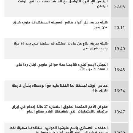
الرئيس الإيراني: التواصل مع المرشد صعب جدا في الوقت
الراهن
22:05
هيئة بحرية: كل أفراد طاقم السفينة المستهدفة جنوب شرق
عدن بخير
20:11
هيئة بحرية: بلاغ عن حادث استهداف سفينة على بعد 95 ميلا
جنوب شرق عدن
19:40
الجيش الإسرائيلي: هاجمنا عدة مواقع جنوبي لبنان ردا على
انتهاكات حزب الله
16:45
حماس: نؤكد تمسكنا بما اتفقنا عليه مع الوسطاء بشأن خارطة
طريق غزة
16:34
مفوض الأمم المتحدة لحقوق الإنسان: 27 حالة إعدام في إيران
مرتبطة بالاحتجاجات التي شهدتها البلاد مطلع العام
13:47
المتحدث العسكري باسم مليشيا الحوثي: استهدفنا سفينة نفط
سعودية شمالي البحر الأحمر أمام ينبع بصواريخ