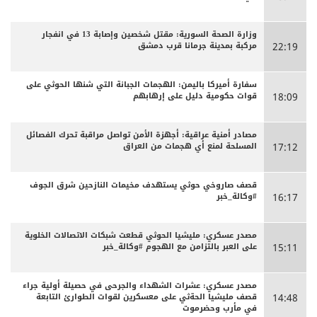
وزارة الصحة السورية: مقتل شخصين وإصابة 13 في انفجار
مركبة بمدينة جرمانا قرب دمشق
22:19
سفارة أميركا باليمن: الهجمات الجبانة التي شنها الحوثي على
قوات حكومية دليل على إرهابهم
18:09
مصادر أمنية عراقية: أجهزة الأمن تواصل مراقبة تحرك الفصائل
المسلحة لمنع أي هجمات من العراق
17:12
قصف صاروخي حوثي يستهدف مخيمات النازحين شرق الجوف
#وكالة_خبر
16:17
مصدر عسكري: مليشيا الحوثي قطعت شبكات الاتصالات الخلوية
على العبر بالتزامن مع الهجوم #وكالة_خبر
15:11
مصدر عسكري: عشرات الشهداء والجرحى ‏في حصيلة أولية جراء
قصف مليشيا الحةثي على معسكرين لقوات الطوارئ التابعة
14:48
في مأرب وحضرموت