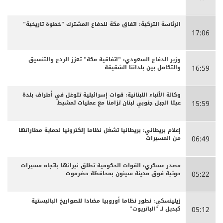
الرئاسة التركية: اتفاق مكة للدفاع المشترك "خطوة تاريخية"
17:06
وزير الدفاع السعودي: "اتفاقية مكة" تعزز الردع والتنسيق
والتكامل بين بلداننا الشقيقة
16:59
وكالة الأنباء اللبنانية: قوات إسرائيلية تتوغل في أطراف بلدة
عيتا الجبل جنوبي لبنان تزامنا مع عمليات تمشيط
15:59
إعلام بريطاني: بريطانيا تشغل نظاما إلكترونيا لحماية مطاراتها
من المسيرات
06:49
مصدر عسكري: القوات الحكومية تطلق نيرانها باتجاه مسيرات
حوثية فوق مدينة سيئون بمحافظة حضرموت
05:22
زيلينسكي: نطور نظاما أوروبيا مضادا للصواريخ الباليستية
كبديل لـ "الباتريوت"
05:12