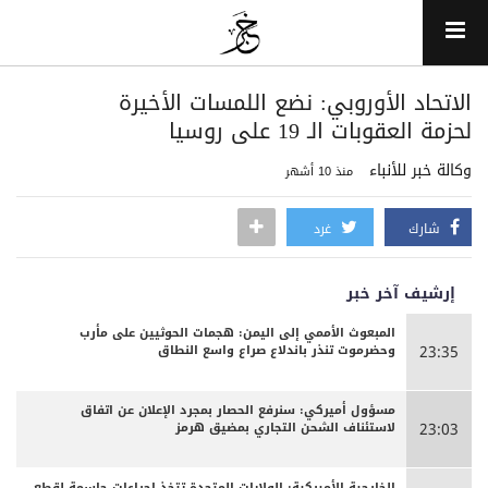
‏الاتحاد الأوروبي: نضع اللمسات الأخيرة
لحزمة العقوبات الـ 19 على روسيا
وكالة خبر للأنباء
منذ 10 أشهر
شارك
غرد
إرشيف آخر خبر
المبعوث الأممي إلى اليمن: هجمات الحوثيين على مأرب
وحضرموت تنذر باندلاع صراع واسع النطاق
23:35
مسؤول أميركي: سنرفع الحصار بمجرد الإعلان عن اتفاق
لاستئناف الشحن التجاري بمضيق هرمز
23:03
الخارجية الأميركية: الولايات المتحدة تتخذ إجراءات حاسمة لقطع