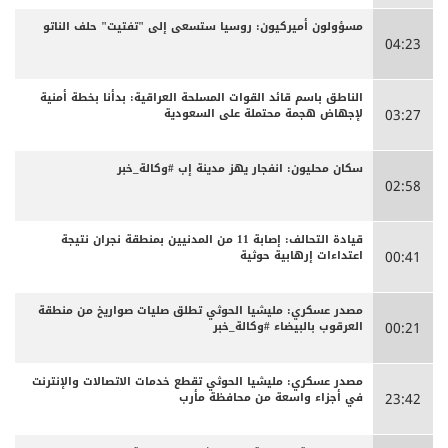
مسؤولون أميركيون: روسيا ستسعى إلى "تفتيت" حلف الناتو
04:23
الناطق باسم قائد القوات المسلحة العراقية: بدأنا بخطة أمنية
لإجهاض هجمة محتملة على السعودية
03:27
سكان محليون: انفجار يهز مدينة إب #وكالة_خبر
02:58
قيادة التحالف: إصابة 11 من المدنيين بمنطقة نجران نتيجة
اعتداءات إرهابية حوثية
00:41
مصدر عسكري: مليشيا الحوثي تطلق صليات صواريخ من منطقة
العرقوب بالبيضاء #وكالة_خبر
00:21
مصدر عسكري: مليشيا الحوثي تقطع خدمات الاتصالات والإنترنت
في أجزاء واسعة من محافظة مأرب
23:42