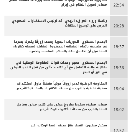
مصادر تمويل النظام في إيران
22:54
رئاسة وزراء العراق: الزيدي أكد لرئيس الاستخبارات السعودي
الحرص على ترسيخ العلاقات
20:28
الإعلام العسكري: الدوريات البحرية رصدت زورقًا يتحرك بسرعة
غير طبيعية باتجاه المنطقة المحظورة المقابلة لمحطة كهرباء
18:37
المخا قبل أن تتعامل معه بالسلاح المناسب وتدمره
الإعلام العسكري: جميع وحدات قوات المقاومة الوطنية في
جاهزية عالية للتعامل مع أي تهديد يأتي من قبل العدو الحوثي
18:36
في البر أو البحر
المقاومة الوطنية تدمر زورقاً حوثياً مفخخاً حاول استهداف
سفينة نفطية بالقرب من محطة الكهرباء بالمخا #وكالة_خبر
18:04
مصادر محلية: سقوط صاروخ حوثي على هنجر مدني بساحل
المخا بالقرب من محطة الكهرباء #وكالة_خبر
18:02
سكان محليون: انفجار يهز مدينة المخا #وكالة_خبر
17:52