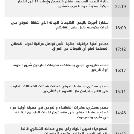
وزارة الصحة السورية: مقتل شخصين وإصابة 13 في انفجار
مركبة بمدينة جرمانا قرب دمشق
22:19
سفارة أميركا باليمن: الهجمات الجبانة التي شنها الحوثي على
قوات حكومية دليل على إرهابهم
18:09
مصادر أمنية عراقية: أجهزة الأمن تواصل مراقبة تحرك الفصائل
المسلحة لمنع أي هجمات من العراق
17:12
قصف صاروخي حوثي يستهدف مخيمات النازحين شرق الجوف
#وكالة_خبر
16:17
مصدر عسكري: مليشيا الحوثي قطعت شبكات الاتصالات الخلوية
على العبر بالتزامن مع الهجوم #وكالة_خبر
15:11
مصدر عسكري: عشرات الشهداء والجرحى ‏في حصيلة أولية جراء
قصف مليشيا الحةثي على معسكرين لقوات الطوارئ التابعة
14:48
في مأرب وحضرموت
السعودية: تعيين اللواء ركن بحري عبدالله الشهري قائدا
للتحالف البحري الدفاعي متعدد الجنسيات