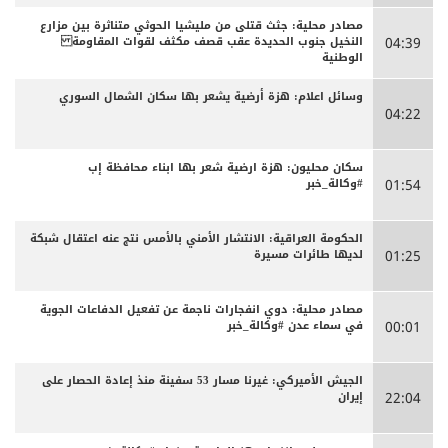
مصادر محلية: جثث قتلى من مليشيا الحوثي متناثرة بين مزارع
النخيل جنوب الحديدة عقب قصف مكثف لقوات المقاومة
04:39
الوطنية
وسائل اعلام: هزة أرضية يشعر بها سكان الشمال السوري
04:22
سكان محليون: هزة ارضية شعر بها ابناء محافظة إب
#وكالة_خبر
01:54
الحكومة العراقية: الانتشار الأمني بالأمس نتج عنه اعتقال شبكة
لديها طائرات مسيرة
01:25
مصادر محلية: دوي انفجارات ناجمة عن تفعيل الدفاعات الجوية
في سماء عدن #وكالة_خبر
00:01
الجيش الأميركي: غيرنا مسار 53 سفينة منذ إعادة الحصار على
إيران
22:04