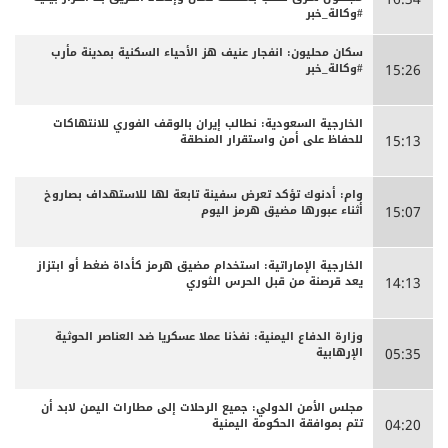
#وكالة_خبر
سكان محليون: انفجار عنيف هز الأحياء السكنية بمدينة مأرب
#وكالة_خبر
15:26
الخارجية السعودية: نطالب إيران بالوقف الفوري للانتهاكات
للحفاظ على أمن واستقرار المنطقة
15:13
وام: أدنوك تؤكد تعرض سفينة تابعة لها للاستهداف بصاروخ
أثناء عبورها مضيق هرمز اليوم
15:07
الخارجية الإماراتية: استخدام مضيق هرمز كأداة ضغط أو ابتزاز
يعد قرصنة من قبل الحرس الثوري
14:13
وزارة الدفاع اليمنية: نفذنا عملا عسكريا ضد العناصر الحوثية
الإرهابية
05:35
مجلس الأمن الدولي: جميع الرحلات إلى مطارات اليمن لابد أن
تتم بموافقة الحكومة اليمنية
04:20