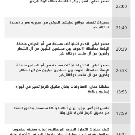
مصدر محلي: انفجار يهز العاصمة صنعاء #وكالة_خبر
22:00
مسيرات تقصف مواقع لمليشيا الحوثي في مديرية غمر بـ #صعدة
#وكالة_خبر
21:49
مصدر قبلي: اندلاع اشتباكات مسلحة في أم الحياض منطقة
اليتمة محافظة #الجوف بين مسلحين قبليين من آل الشعار
20:39
وآخرين من آل متعب #وكالة_خبر
مصدر قبلي: اندلاع اشتباكات مسلحة في أم الحياض منطقة
اليتمة محافظة الجوف بين مسلحين قبليين من آل الشعار
20:38
وأخرين من آل متعب #وكالة_خبر
سلطنة عمان: المفاوضات بشأن مضيق هرمز تسير في أجواء
إيجابية وبناءة
18:58
فانس لفوكس نيوز: إيران أبلغتنا بأنها ستسمح بتدفق النفط
عبر مضيق هرمز لكن لا نثق بها
17:59
هيئة عمليات التجارة البحرية البريطانية: إصابة سفينة بمقذوف
مجهول شرق خصب بسلطنة عمان وإخماد الحريق بلا أضرار بيئية
16:34