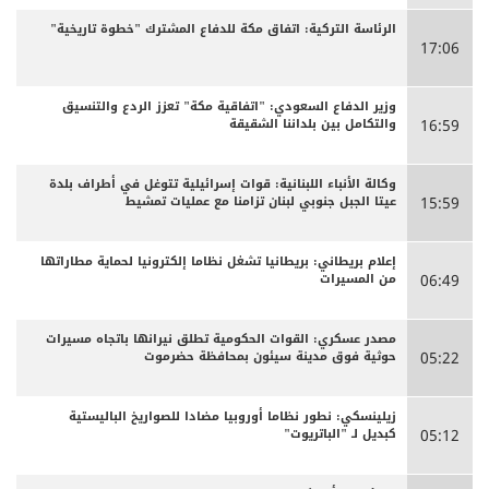
الرئاسة التركية: اتفاق مكة للدفاع المشترك "خطوة تاريخية"
17:06
وزير الدفاع السعودي: "اتفاقية مكة" تعزز الردع والتنسيق
والتكامل بين بلداننا الشقيقة
16:59
وكالة الأنباء اللبنانية: قوات إسرائيلية تتوغل في أطراف بلدة
عيتا الجبل جنوبي لبنان تزامنا مع عمليات تمشيط
15:59
إعلام بريطاني: بريطانيا تشغل نظاما إلكترونيا لحماية مطاراتها
من المسيرات
06:49
مصدر عسكري: القوات الحكومية تطلق نيرانها باتجاه مسيرات
حوثية فوق مدينة سيئون بمحافظة حضرموت
05:22
زيلينسكي: نطور نظاما أوروبيا مضادا للصواريخ الباليستية
كبديل لـ "الباتريوت"
05:12