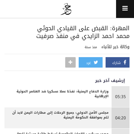
المهرة: القبض على القيادي الحوثي
محمد احمد الزايدي في منفذ صرفيت
وكالة خبر للأنباء
منذ سنة
شارك
غرد
إرشيف آخر خبر
وزارة الدفاع اليمنية: نفذنا عملا عسكريا ضد العناصر الحوثية
الإرهابية
05:35
مجلس الأمن الدولي: جميع الرحلات إلى مطارات اليمن لابد أن
تتم بموافقة الحكومة اليمنية
04:20
مصدر عسكري: القوات الحكومية تسقط طائرة مسيّرة تابعة