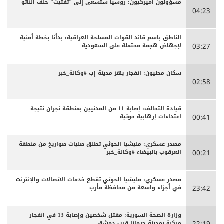
مسؤولون أميركيون: روسيا ستسعى إلى "تفتيت" حلف الناتو
04:23
الناطق باسم قائد القوات المسلحة العراقية: بدأنا بخطة أمنية
لإجهاض هجمة محتملة على السعودية
03:27
سكان محليون: انفجار يهز مدينة إب #وكالة_خبر
02:58
قيادة التحالف: إصابة 11 من المدنيين بمنطقة نجران نتيجة
اعتداءات إرهابية حوثية
00:41
مصدر عسكري: مليشيا الحوثي تطلق صليات صواريخ من منطقة
العرقوب بالبيضاء #وكالة_خبر
00:21
مصدر عسكري: مليشيا الحوثي تقطع خدمات الاتصالات والإنترنت
في أجزاء واسعة من محافظة مأرب
23:42
وزارة الصحة السورية: مقتل شخصين وإصابة 13 في انفجار
مركبة بمدينة جرمانا قرب دمشق