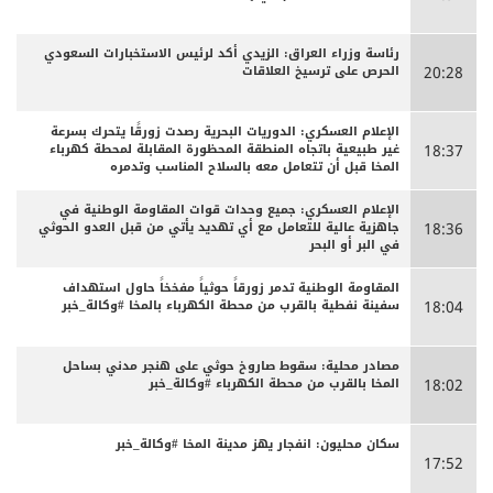
رئاسة وزراء العراق: الزيدي أكد لرئيس الاستخبارات السعودي
الحرص على ترسيخ العلاقات
20:28
الإعلام العسكري: الدوريات البحرية رصدت زورقًا يتحرك بسرعة
غير طبيعية باتجاه المنطقة المحظورة المقابلة لمحطة كهرباء
18:37
المخا قبل أن تتعامل معه بالسلاح المناسب وتدمره
الإعلام العسكري: جميع وحدات قوات المقاومة الوطنية في
جاهزية عالية للتعامل مع أي تهديد يأتي من قبل العدو الحوثي
18:36
في البر أو البحر
المقاومة الوطنية تدمر زورقاً حوثياً مفخخاً حاول استهداف
سفينة نفطية بالقرب من محطة الكهرباء بالمخا #وكالة_خبر
18:04
مصادر محلية: سقوط صاروخ حوثي على هنجر مدني بساحل
المخا بالقرب من محطة الكهرباء #وكالة_خبر
18:02
سكان محليون: انفجار يهز مدينة المخا #وكالة_خبر
17:52