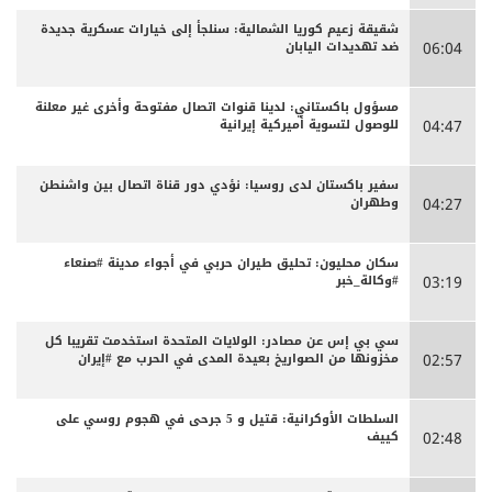
شقيقة زعيم كوريا الشمالية: سنلجأ إلى خيارات عسكرية جديدة
ضد تهديدات اليابان
06:04
مسؤول باكستاني: لدينا قنوات اتصال مفتوحة وأخرى غير معلنة
للوصول لتسوية أميركية إيرانية
04:47
سفير باكستان لدى روسيا: نؤدي دور قناة اتصال بين واشنطن
وطهران
04:27
سكان محليون: تحليق طيران حربي في أجواء مدينة #صنعاء
#وكالة_خبر
03:19
سي بي إس عن مصادر: الولايات المتحدة استخدمت تقريبا كل
مخزونها من الصواريخ بعيدة المدى في الحرب مع #إيران
02:57
السلطات الأوكرانية: قتيل و 5 جرحى في هجوم روسي على
كييف
02:48