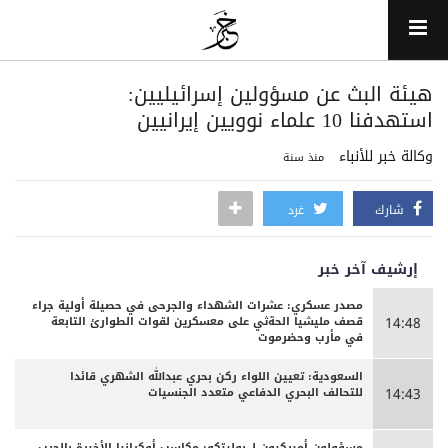
هيئة البث عن مسؤولين إسرائيليين:
استهدفنا 10 علماء نوويين إيرانيين
وكالة خبر للأنباء
منذ سنة
شارك
غرد
إرشيف آخر خبر
مصدر عسكري: عشرات الشهداء والجرحى ‏في حصيلة أولية جراء
قصف مليشيا الحةثي على معسكرين لقوات الطوارئ التابعة
14:48
في مأرب وحضرموت
السعودية: تعيين اللواء ركن بحري عبدالله الشهري قائدا
للتحالف البحري الدفاعي متعدد الجنسيات
14:43
مسؤولون أميركيون لـ بوليتكو: مكاسب أوكرانيا الأخيرة بالحرب