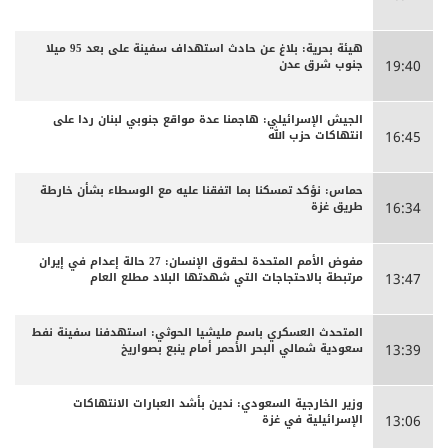
هيئة بحرية: بلاغ عن حادث استهداف سفينة على بعد 95 ميلا
جنوب شرق عدن
19:40
الجيش الإسرائيلي: هاجمنا عدة مواقع جنوبي لبنان ردا على
انتهاكات حزب الله
16:45
حماس: نؤكد تمسكنا بما اتفقنا عليه مع الوسطاء بشأن خارطة
طريق غزة
16:34
مفوض الأمم المتحدة لحقوق الإنسان: 27 حالة إعدام في إيران
مرتبطة بالاحتجاجات التي شهدتها البلاد مطلع العام
13:47
المتحدث العسكري باسم مليشيا الحوثي: استهدفنا سفينة نفط
سعودية شمالي البحر الأحمر أمام ينبع بصواريخ
13:39
وزير الخارجية السعودي: ندين بأشد العبارات الانتهاكات
الإسرائيلية في غزة
13:06