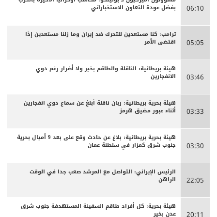
بفضل عودة التعاون الاستخباراتي
06:10
ترامب: كنا مستعدين للتحرك ضد إيران وما زلنا مستعدين إذا
اقتضى الأمر
05:05
هيئة بريطانية: الناقلة والطاقم بخير ولا أضرار رغم دوي
الانفجارين
03:46
هيئة بحرية بريطانية: ربان ناقلة أبلغ عن سماع دوي انفجارين
أثناء عبور مضيق هرمز
03:33
هيئة بحرية بريطانية: بلاغ عن حادث وقع على بعد 9 أميال بحرية
جنوب شرق كمزار في سلطنة عمان
03:30
الرئيس الإيراني: التواصل مع المرشد صعب جدا في الوقت
الراهن
22:05
هيئة بحرية: كل أفراد طاقم السفينة المستهدفة جنوب شرق
عدن بخير
20:11