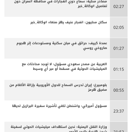
مصادر محلية: سماع دوي انفجارات في محافظة #عمران دون
تفاصيل #وكالة_خبر
02:27
سكان محليون: انفجار عنيف يهز صنعاء #وكالة_خبر
02:05
عمدة كييف: حرائق في مبان سكنية ومستودعات إثر هجوم
صاروخي روسي
01:27
العربية عن مصدر سعودي مسؤول: لا توجد محادثات مع
الميليشيات الحوثية في مسقط أو عبر أي وسيط
01:15
بلومبيرغ: إيران تدرس السماح للدول الأوروبية بإزالة الألغام من
مضيق هرمز
00:55
مسؤول أميركي: واشنطن تلغي تأشيرة سفيرة البرازيل لديها
23:37
وزارة النقل اليمنية: ندين استهداف ميليشيات الحوثي لسفينة
شحن هندية بالبحر الأحمر