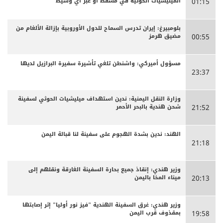
الميليشيات الحوثية في مسقط أو عبر أي وسيط
01:15
بلومبيرغ: إيران تدرس السماح للدول الأوروبية بإزالة الألغام من
مضيق هرمز
00:55
مسؤول أميركي: واشنطن تلغي تأشيرة سفيرة البرازيل لديها
23:37
وزارة النقل اليمنية: ندين استهداف ميليشيات الحوثي لسفينة
شحن هندية بالبحر الأحمر
21:52
الهند: ندين بشدة الهجوم على سفينة لنا قبالة اليمن
21:18
وزير هندي: إنقاذ جميع بحارة السفينة الغارقة ونقلهم إلى
ميناء المخا باليمن
20:13
وزير هندي: غرق السفينة الهندية "فيز نور أوليا" إثر إصابتها
بمقذوف قرب اليمن
19:58