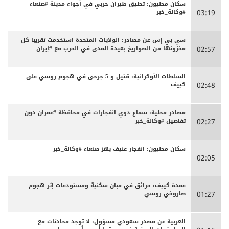
سكان محليون: تحليق طيران حربي في أجواء مدينة #صنعاء
#وكالة_خبر
03:19
سي بي إس عن مصادر: الولايات المتحدة استخدمت تقريبا كل
مخزونها من الصواريخ بعيدة المدى في الحرب مع #إيران
02:57
السلطات الأوكرانية: قتيل و 5 جرحى في هجوم روسي على
كييف
02:48
مصادر محلية: سماع دوي انفجارات في محافظة #عمران دون
تفاصيل #وكالة_خبر
02:27
سكان محليون: انفجار عنيف يهز صنعاء #وكالة_خبر
02:05
عمدة كييف: حرائق في مبان سكنية ومستودعات إثر هجوم
صاروخي روسي
01:27
العربية عن مصدر سعودي مسؤول: لا توجد محادثات مع