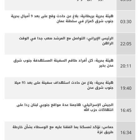
هيئة بحرية بريطانية: بلاغ عن حادث وقع على بعد 9 أميال بحرية
جنوب شرق كمزار في سلطنة عمان
03:30
الرئيس الإيراني: التواصل مع المرشد صعب جدا في الوقت
الراهن
22:05
هيئة بحرية: كل أفراد طاقم السفينة المستهدفة جنوب شرق
عدن بخير
20:11
هيئة بحرية: بلاغ عن حادث استهداف سفينة على بعد 95 ميلا
جنوب شرق عدن
19:40
الجيش الإسرائيلي: هاجمنا عدة مواقع جنوبي لبنان ردا على
انتهاكات حزب الله
16:45
حماس: نؤكد تمسكنا بما اتفقنا عليه مع الوسطاء بشأن خارطة
طريق غزة
16:34