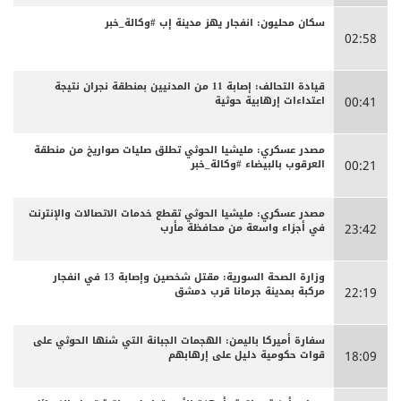
سكان محليون: انفجار يهز مدينة إب #وكالة_خبر
02:58
قيادة التحالف: إصابة 11 من المدنيين بمنطقة نجران نتيجة
اعتداءات إرهابية حوثية
00:41
مصدر عسكري: مليشيا الحوثي تطلق صليات صواريخ من منطقة
العرقوب بالبيضاء #وكالة_خبر
00:21
مصدر عسكري: مليشيا الحوثي تقطع خدمات الاتصالات والإنترنت
في أجزاء واسعة من محافظة مأرب
23:42
وزارة الصحة السورية: مقتل شخصين وإصابة 13 في انفجار
مركبة بمدينة جرمانا قرب دمشق
22:19
سفارة أميركا باليمن: الهجمات الجبانة التي شنها الحوثي على
قوات حكومية دليل على إرهابهم
18:09