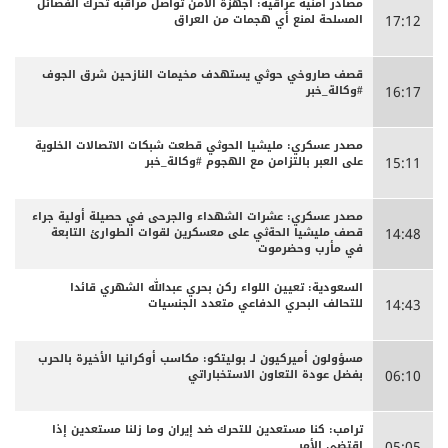
مصادر أمنية عراقية: أجهزة الأمن تواصل مراقبة تحرك الفصائل
المسلحة لمنع أي هجمات من العراق
17:12
قصف صاروخي حوثي يستهدف مخيمات النازحين شرق الجوف
#وكالة_خبر
16:17
مصدر عسكري: مليشيا الحوثي قطعت شبكات الاتصالات الخلوية
على العبر بالتزامن مع الهجوم #وكالة_خبر
15:11
مصدر عسكري: عشرات الشهداء والجرحى ‏في حصيلة أولية جراء
قصف مليشيا الحةثي على معسكرين لقوات الطوارئ التابعة
14:48
في مأرب وحضرموت
السعودية: تعيين اللواء ركن بحري عبدالله الشهري قائدا
للتحالف البحري الدفاعي متعدد الجنسيات
14:43
مسؤولون أميركيون لـ بوليتكو: مكاسب أوكرانيا الأخيرة بالحرب
بفضل عودة التعاون الاستخباراتي
06:10
ترامب: كنا مستعدين للتحرك ضد إيران وما زلنا مستعدين إذا
اقتضى الأمر
05:05