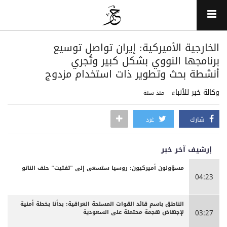
الخارجية الأميركية: إيران تواصل توسيع
برنامجها النووي بشكل كبير وتُجري
أنشطة بحث وتطوير ذات استخدام مزدوج
وكالة خبر للأنباء
منذ سنة
شارك
غرد
إرشيف آخر خبر
مسؤولون أميركيون: روسيا ستسعى إلى "تفتيت" حلف الناتو
04:23
الناطق باسم قائد القوات المسلحة العراقية: بدأنا بخطة أمنية
لإجهاض هجمة محتملة على السعودية
03:27