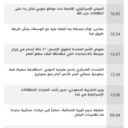
الجيش الإسرائيلي: هاجمنا عدة مواقع جنوبي لبنان ردا على
انتهاكات حزب الله
16:45
حماس: نؤكد تمسكنا بما اتفقنا عليه مع الوسطاء بشأن خارطة
طريق غزة
16:34
مفوض الأمم المتحدة لحقوق الإنسان: 27 حالة إعدام في إيران
مرتبطة بالاحتجاجات التي شهدتها البلاد مطلع العام
13:47
المتحدث العسكري باسم مليشيا الحوثي: استهدفنا سفينة نفط
سعودية شمالي البحر الأحمر أمام ينبع بصواريخ
13:39
وزير الخارجية السعودي: ندين بأشد العبارات الانتهاكات
الإسرائيلية في غزة
13:06
شقيقة زعيم كوريا الشمالية: سنلجأ إلى خيارات عسكرية جديدة
ضد تهديدات اليابان
06:04